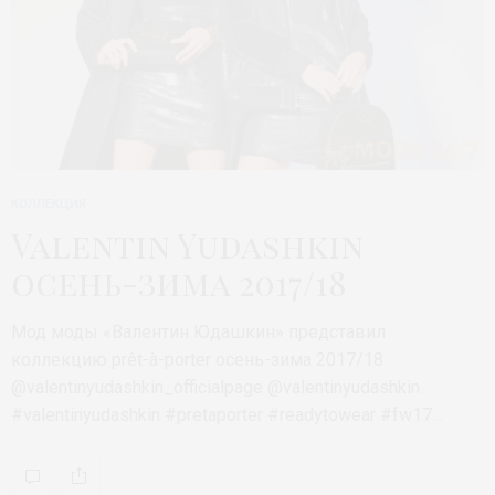
КОЛЛЕКЦИЯ
Valentin Yudashkin
осень-зима 2017/18
Мод моды «Валентин Юдашкин» представил
коллекцию prêt-à-porter осень-зима 2017/18
@valentinyudashkin_officialpage @valentinyudashkin
#valentinyudashkin #pretaporter #readytowear #fw17…