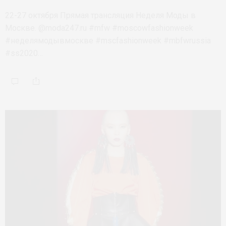
22-27 октября Прямая трансляция Неделя Моды в
Москве. @moda247.ru #mfw #moscowfashionweek
#неделямодывмоскве #mscfashionweek #mbfwrussia
#ss2020…