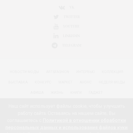
VK
TWITTER
YOUTUBE
LINKEDIN
TELEGRAM
НОВОСТИ МОДЫ
ART&FASHION
ИНТЕРВЬЮ
КОЛЛЕКЦИЯ
ВЫСТАВКА
КОНКУРС
МАРКЕТ
АНОНС
НЕДЕЛЯ МОДЫ
АФИША
ЖИЗНЬ
КНИГИ
ГАДЖЕТ
РАДОСТИ ЖИЗНИ С АННОЙ В
КРАСОТА
ПАРФЮМЕРИЯ
Наш сайт использует файлы cookie, чтобы улучшить
работу сайта. Оставаясь на нашем сайте, Вы
КИНО И МОДА
ПУТЕШЕСТВИЯ
ЕДА
ЗДОРОВЬЕ
соглашаетесь с
Политикой в отношении обработки
О ПРОЕКТЕ 18+
КОНТАКТЫ «МОДА 24/7»
НЕДВИЖИМОСТЬ
персональных данных и использования файлов куки