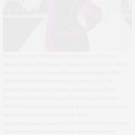
Показ Виктории Андреяновой завершил 39 сезон
Недели Моды В Москве. Сделано в России
. 25 марта
прошел показ коллекции
Victoria Andreyanova
FW-
2018/19
British in Moscow
(осень-зима 2018/19).
@strizhenovae @strizs victoria_andreyanova_official
@mfw_ru @victoriaandreyanova #victoriaandreyanova
#fw1819 #MoscowFashionWeek #неделямодывмоскве
#aw2019 #fw2019 #fashionweek #mfw
#неделямодывмоскве #aw2019 #fw2019 #fashionweek
#fashionshow #fashion #moscow #moscowfashion