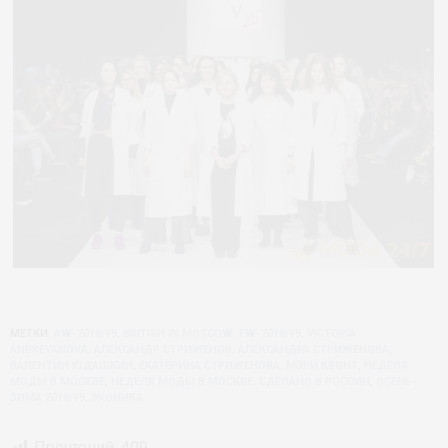
МЕТКИ:
AW-2018/19
,
BRITISH IN MOSCOW
,
FW-2018/19
,
VICTORIA
ANDREYANOVA
,
АЛЕКСАНДР СТРИЖЕНОВ
,
АЛЕКСАНДРА СТРИЖЕНОВА
,
ВАЛЕНТИН ЮДАШКИН
,
ЕКАТЕРИНА СТРИЖЕНОВА
,
МЭРИ КВОНТ
,
НЕДЕЛЯ
МОДЫ В МОСКВЕ
,
НЕДЕЛЯ МОДЫ В МОСКВЕ. СДЕЛАНО В РОССИИ
,
ОСЕНЬ-
ЗИМА 2018/19
,
ЭКОНИКА
Прочтений:
409