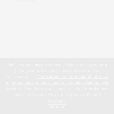
Наш сайт использует файлы cookie, чтобы улучшить
работу сайта. Оставаясь на нашем сайте, Вы
соглашаетесь с
Политикой в отношении обработки
персональных данных и использования файлов куки
(cookie)
. Если Вы хотите запретить обработку файлов
cookie, отключите cookie в настройках Вашего
СОХРАНИТЬ МОЁ ИМЯ, EMAIL И АДРЕС САЙТА В ЭТОМ БРАУЗЕРЕ
браузера.
ДЛЯ ПОСЛЕДУЮЩИХ МОИХ КОММЕНТАРИЕВ.
СОГЛАСЕН