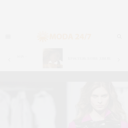
–
Кристель Коше для Левайс