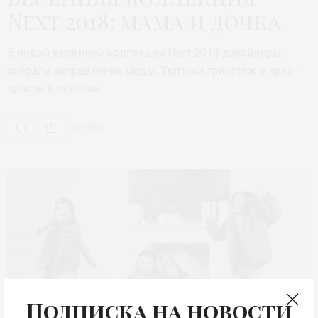
Next 2018: мама и дочка
В новой весенней коллекции Next 2018 дизайнеры
собрали направления моды. Уютный трикотаж и ярко-
красный пуховик…
1 SHARES
Подписка на новости