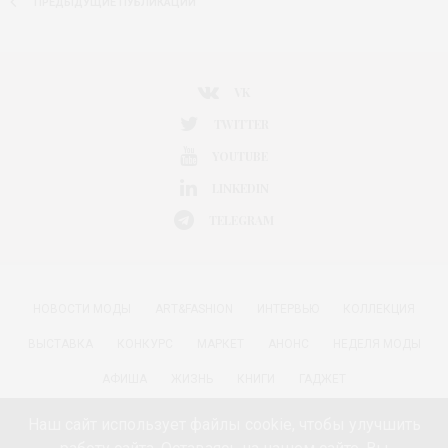
ПРЕДЫДУЩИЕ ПУБЛИКАЦИИ
VK
TWITTER
YOUTUBE
LINKEDIN
TELEGRAM
НОВОСТИ МОДЫ
ART&FASHION
ИНТЕРВЬЮ
КОЛЛЕКЦИЯ
ВЫСТАВКА
КОНКУРС
МАРКЕТ
АНОНС
НЕДЕЛЯ МОДЫ
АФИША
ЖИЗНЬ
КНИГИ
ГАДЖЕТ
РАДОСТИ ЖИЗНИ С АННОЙ В
КРАСОТА
ПАРФЮМЕРИЯ
Наш сайт использует файлы cookie, чтобы улучшить