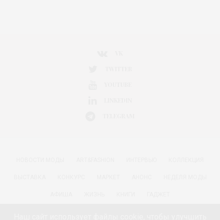
VK
TWITTER
YOUTUBE
LINKEDIN
TELEGRAM
НОВОСТИ МОДЫ
ART&FASHION
ИНТЕРВЬЮ
КОЛЛЕКЦИЯ
ВЫСТАВКА
КОНКУРС
МАРКЕТ
АНОНС
НЕДЕЛЯ МОДЫ
АФИША
ЖИЗНЬ
КНИГИ
ГАДЖЕТ
РАДОСТИ ЖИЗНИ С АННОЙ В
КРАСОТА
ПАРФЮМЕРИЯ
Наш сайт использует файлы cookie, чтобы улучшить