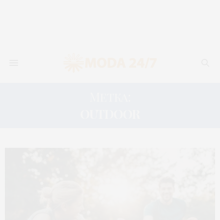
Метка:
OUTDOOR