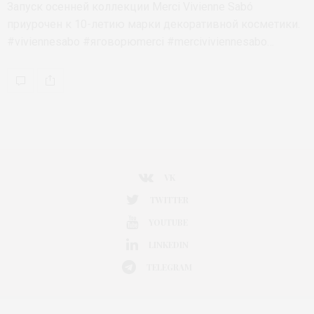
Запуск осенней коллекции Merci Vivienne Sabó
приурочен к 10-летию марки декоративной косметики.
#viviennesabo #яговорюmerci #merciviviennesabo…
VK
TWITTER
YOUTUBE
LINKEDIN
TELEGRAM