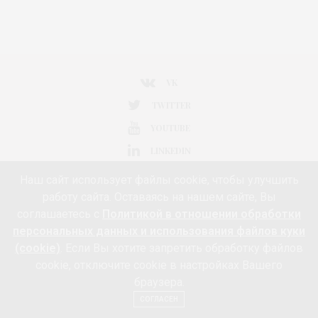
VK
TWITTER
YOUTUBE
LINKEDIN
TELEGRAM
Наш сайт использует файлы cookie, чтобы улучшить
работу сайта. Оставаясь на нашем сайте, Вы
соглашаетесь с
Политикой в отношении обработки
персональных данных и использования файлов куки
НОВОСТИ МОДЫ
ART&FASHION
ИНТЕРВЬЮ
КОЛЛЕКЦИЯ
(cookie)
. Если Вы хотите запретить обработку файлов
ВЫСТАВКА
КОНКУРС
МАРКЕТ
АНОНС
НЕДЕЛЯ МОДЫ
cookie, отключите cookie в настройках Вашего
браузера.
АФИША
ЖИЗНЬ
КНИГИ
ГАДЖЕТ
СОГЛАСЕН
РАДОСТИ ЖИЗНИ С АННОЙ В
КРАСОТА
ПАРФЮМЕРИЯ