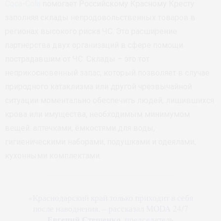
Coca-Cola
помогает Российскому Красному Кресту
заполняя склады непродовольственных товаров в
регионах высокого риска ЧС. Это расширение
партнёрства двух организаций в сфере помощи
пострадавшим от ЧС. Склады – это тот
неприкосновенный запас, который позволяет в случае
природного катаклизма или другой чрезвычайной
ситуации моментально обеспечить людей, лишившихся
крова или имущества, необходимым минимумом
вещей: аптечками, ёмкостями для воды,
гигиеническими наборами, подушками и одеялами,
кухонными комплектами.
«Краснодарский край только приходит в себя
после наводнения, – рассказал MODA 24/7
Евгений Стешенко
, председатель