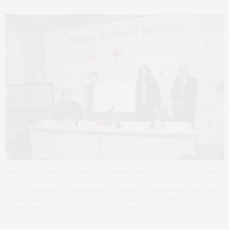
Лана Попович передает Сертификат от Coca-Cola Россия
для Общероссийской общественной организации
«Российский Красный Крест» на формирование запасов
непродовольственных товаров на случай Чрезвычайных
Ситуацйи Раисе Тимофеевне Лукутцовой