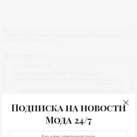
МЕТКИ:
MERCI
,
MERCI VIVIENNE SABÓ
,
VIVIENNE SABÓ
,
VIVIENNE SABÓ MERCI
,
ГУБНАЯ ПОМАДА
,
КОСМЕТИКА
,
ОСЕНЬ-2018
,
ПОДАРИ ЖИЗНЬ
,
ТУШЬ
,
ХАЙЛАЙТЕР
,
ЧЕРНАЯ ПОДВОДКА
Прочтений:
457
ПРЕДЫДУЩАЯ СТАТЬЯ
Coca-Cola пополнила запасы воды
Российского Красного Креста на случай ЧС
СЛЕДУЮЩАЯ СТАТЬЯ
Rendez-Vous FW-2018/19 (осень-зима 2018/19)
Подписка на новости
1
Мода 24/7