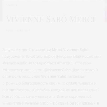
КРАСОТА
Vivienne Sabó Merci
Автор:
МОДА 24/7
Запуск осенней коллекции
Merci Vivienne Sabó
приурочен к 10-летию марки декоративной косметики.
#viviennesabo #яговорюmerci #merciviviennesabo
#благотворительность @VivienneSabo @podarizhizn В
свой день рождения
Vivienne Sabó
выражает
огромную благодарность своим покупательницам и
спешит сказать «Спасибо» каждой из них коллекцией
Merci
. Коллекция участвует в благотворительной
инициативе Vivienne Sabó и фонда «
Подари жизнь
»: в