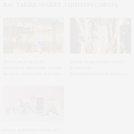
Вас также может заинтересовать
Лэтуаль сделала
День рождения Royal
крупное перечисление
Samples –
фонду «Подари жизнь»
SummerBeautyParty2022
Royal Samples tonya.pp