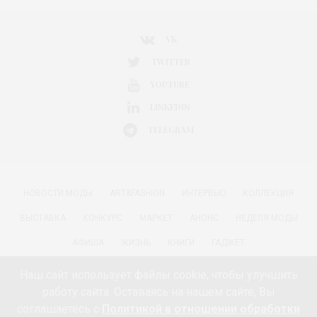
VK
TWITTER
YOUTUBE
LINKEDIN
TELEGRAM
НОВОСТИ МОДЫ
ART&FASHION
ИНТЕРВЬЮ
КОЛЛЕКЦИЯ
ВЫСТАВКА
КОНКУРС
МАРКЕТ
АНОНС
НЕДЕЛЯ МОДЫ
АФИША
ЖИЗНЬ
КНИГИ
ГАДЖЕТ
РАДОСТИ ЖИЗНИ С АННОЙ В
КРАСОТА
ПАРФЮМЕРИЯ
Наш сайт использует файлы cookie, чтобы улучшить
работу сайта. Оставаясь на нашем сайте, Вы
КИНО И МОДА
ПУТЕШЕСТВИЯ
ЕДА
ЗДОРОВЬЕ
соглашаетесь с
Политикой в отношении обработки
О ПРОЕКТЕ 18+
КОНТАКТЫ «МОДА 24/7»
НЕДВИЖИМОСТЬ