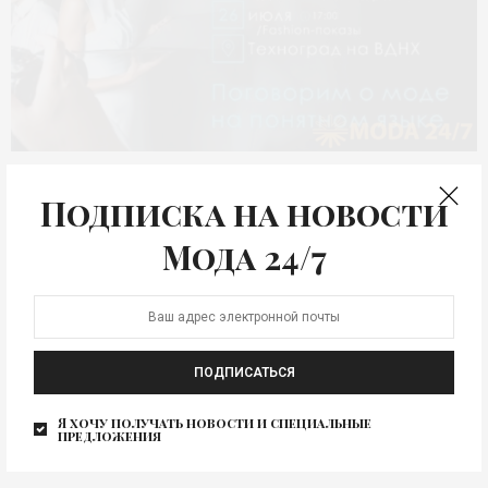
АНОНС
Подписка на новости
Модный форум молодой
Мода 24/7
моды
YOUth Fashion – форум молодых дизайнеров Москвы
пройдет в комплексе «Техноград» на ВДНХ 25 и…
ПОДПИСАТЬСЯ
Я хочу получать новости и специальные
предложения