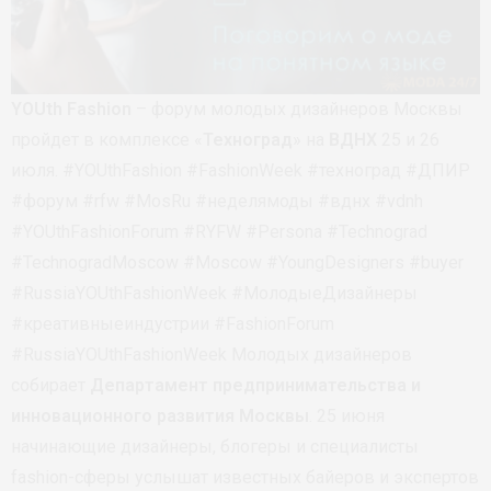
YOUth Fashion
– форум молодых дизайнеров Москвы
пройдет в комплексе «
Техноград
» на
ВДНХ
25 и 26
июля. #YOUthFashion #FashionWeek #техноград #ДПИР
#форум #rfw #MosRu #неделямоды #вднх #vdnh
#YOUthFashionForum #RYFW #Persona #Technograd
#TechnogradMoscow #Moscow #YoungDesigners #buyer
#RussiaYOUthFashionWeek #МолодыеДизайнеры
#креативныеиндустрии #FashionForum
#RussiaYOUthFashionWeek Молодых дизайнеров
собирает
Департамент предпринимательства и
инновационного развития Москвы
. 25 июня
начинающие дизайнеры, блогеры и специалисты
fashion-сферы услышат известных байеров и экспертов