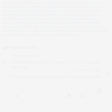
BENZ FASHION WEEK
,
MODA 24/7
,
RUSSIA. YOUTH FASHION WEEK
,
SOCHI
FASHION WEEK
,
ST. PETERSBURG FASHION WEEK
,
TATA POLINA
,
TATA POLINA &
DIMA KAMMA
,
YOUTH FASHION
,
АЛЕКСЕЙ ФУРСИН
,
АРТ.ТЕХНОГРАД
,
ВДНХ
,
ВЛАДИМИР ПРЕОБРАЖЕСКИЙ
,
ГЕОРГИЙ РОСТОВЩИКОВ
,
ДЕПАРТАМЕНТ
ПРЕДПРИНИМАТЕЛЬСТВА И ИННОВАЦИОННОГО РАЗВИТИЯ МОСКВЫ
,
КОНСТАНТИН ЛУКИН
,
КСЕНИЯ МОЗГОВАЯ
,
МОДНЫЙ ФОРУМ
,
МОДНЫЙ
ФОРУМ МОЛОДОЙ МОДЫ
,
НАТАЛЬЯ СОЛНЦЕВА
,
ПАПИН АПРОЯН
,
ПЕРСОНА
,
ПРАВИТЕЛЬСТВО МОСКВЫ
,
СВЕТЛАНА БУРХОВЕЦКАЯ
,
СВЕТЛАНА МАЛЫШЕВА
,
СНЕЖИНА КУЛОВА
,
ТАТЬЯНА ГУРЕВИЧ
,
ТЕХНОГРАД
,
ЭСТЕТ
Прочтений:
205
ПРЕДЫДУЩАЯ СТАТЬЯ
Castrol представляет Moscow Classic Grand
Prix 2019
СЛЕДУЮЩАЯ СТАТЬЯ
X-Fit Федосьино открылся на западе Москвы
1