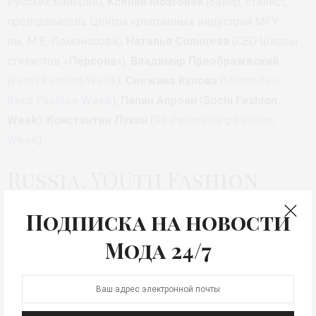
Русских Байеров),
Ксения Мозговая
(байер, стилист,
преподаватель Центра креативных индустрий МГУ
им. М.В. Ломоносова),
Наталья Солнцева
(CEO Школы
стилистов «
Персона
»),
Владимир Преображеский
(
Estet Fashion Week
),
Снежина Кулова
(
Mercedes-
Benz Fashion Week
),
Папин Апроян
(
Sochi Fashion
Week
),
Константин Лукин
(
St. Petersburg Fashion
Week
)
Russia. YOUth Fashion
Week
Подписка на новости
Мода 24/7
В течение второго дня Форума, начиная с 17 часов,
гостей ждут показы Russia. YOUth Fashion Week в том
числе с участием молодых дизайнеров из Москвы,
Санкт Петербурга, Англии, Франции. Свои коллекции