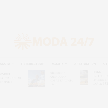
АСОТА
ПУТЕШЕСТВИЯ
ЖИЗНЬ
ART&FASHION
О 
Новый
«Дневник
юзикл
гастрон
капитана» –
Вестсайдская
путеводи
новая капсула
стория»
сайте ВД
БАСК