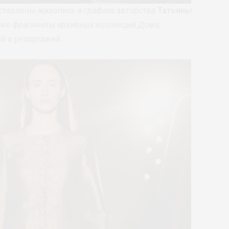
ставлены
живопись
и
графика
авторства
Татьяны
акже
фрагменты архивных коллекций Дома
,
й и репортажей.