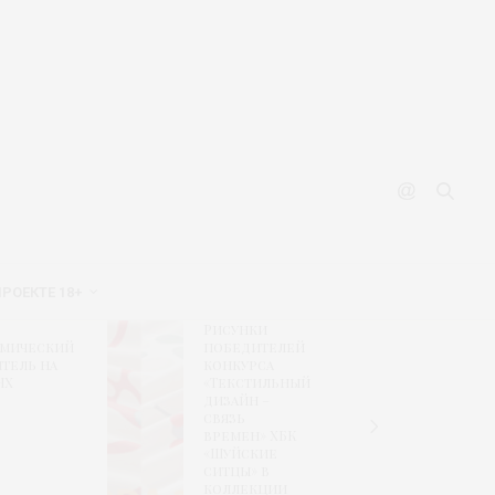
ПРОЕКТЕ 18+
Рисунки
Финал
омический
победителей
формир
тель на
конкурса
экспоз
НХ
«Текстильный
CPM sho
дизайн –
retail
связь
solutio
времен» ХБК
«Шуйские
ситцы» в
коллекции