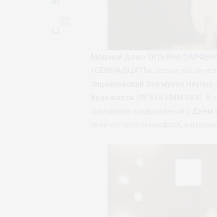
1
Модный Дом «ТАТЬЯНА ПАРФЁН
«СЕМНАДЦАТЬ»
сезона весна-ле
Тициановский Зал музея Научно
Художеств
(
ФГБУК НИМ РАХ
). В
принимала поздравления с
Днем 
тема которой атмосфера, ощущени