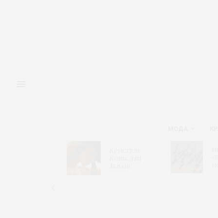
МОДА
КР
Адмиралтейская
М
Кристель
игла 2026 –
«
Коше для
Модный
и
Левайс
алгоритм