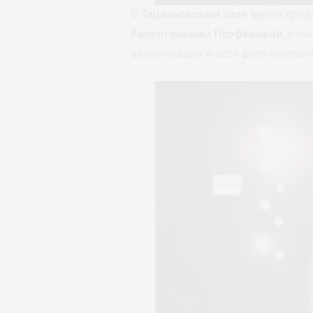
В
Тициановском зале
музея пред
Валентиновны Парфёновой
, а т
включающие в себя
фото
кампани