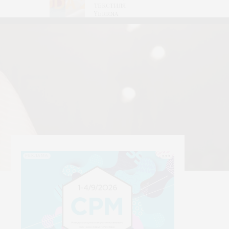
текстиля
Yerrna
РЕКЛАМА