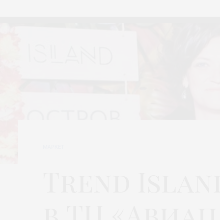
МАРКЕТ
Trend Isla
в ТЦ «Авиап