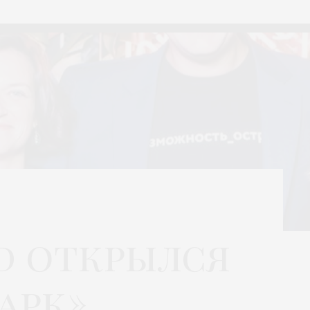
nd открылся
арк»