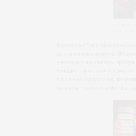
Архитект
Андрей С
В выходные Trend Island преобра
выступлениями артистов. Образо
универмага: архитекторы простран
большую лаунж-зону и разместил
публичные выступления, презента
культуры – элементы, обогащающи