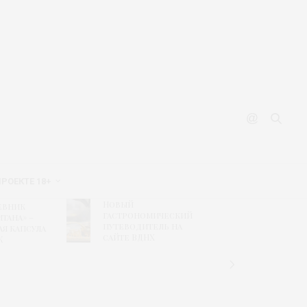
ПРОЕКТЕ 18+
Новый
Рисунк
евник
гастрономический
побед
тана» –
путеводитель на
конкур
ая капсула
сайте ВДНХ
«Текст
К
дизайн
связь
времен
«Шуйс
ситцы»
колле