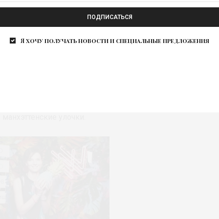
ПОДПИСАТЬСЯ
а Ножкина
Я хочу получать новости и специальные предложения
ров с дорогами, указателями, деревянными лавками,
», площадью и главными воротами. На нем также
ном 21 SHOP – там можно посмотреть на
раффити-райтеров, сделать татуировку, отдохнуть в
манхэттенские улочки.