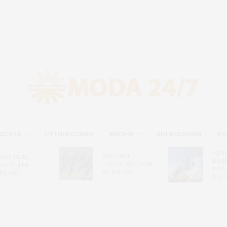
АСОТА
ПУТЕШЕСТВИЯ
ЖИЗНЬ
ART&FASHION
О 
«Дн
Мюзикл
ристель
капи
«Вестсайдская
оше для
нов
история»
евайс
БАС