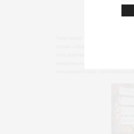
Екатерин
Trend Island – это маленький ост
своим «образовательным центром
есть хулиганский район с флагма
танцевальные битвы, творчество г
специальной зоне, напоминающей 