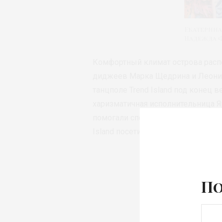
Екатерина
Надежда 
Комфортный климат острова расп
диджеев Марка Щедрина и Леонид
танцполе Trend Island под конец в
харизматичная исполнительница Яр
помогали специальные безалкогол
Island посетили представители мо
По