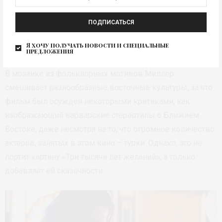
ПОДПИСАТЬСЯ
Алетейя (Тильда Суинтон) и Джинн (Идрис Эльба) ©
Я хочу получать новости и специальные
vlgfilm
предложения
В мозаике из фольклорных мотивов Миллер
смешивает разнообразные восточные культуры, за что
фильм был осужден некоторыми критиками, как
изображающий варварские стереотипы о Ближнем
Востоке, даже несмотря на то, что огромное количество
актеров, занятых в этом кино – турки. Однако, это не
портит картину «Три тысячи лет желаний», а только
добавляет ей сказочности.