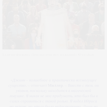
Кадр из фильма «Три тысячи лет желаний» © vlgfilm
«
Джинн – волшебное и практически всемогущее
Миллер
существо
, – отмечает
. –
Вместе с тем, он
уязвим, поскольку находится в магической
ловушке. Я никак не мог придумать, кто был бы в
силах справиться с такой ролью. Я видел Идриса
на экране, но этого было недостаточно. Лишь во