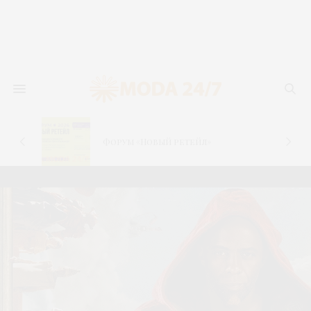
новь
лья
Форум «Новый ретейл»