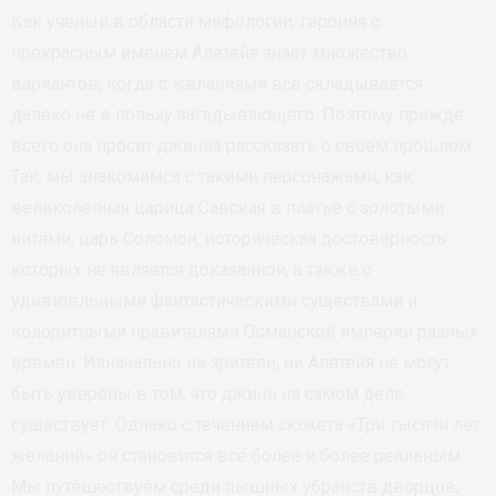
Как ученый в области мифологии, героиня с
прекрасным именем Алетейя знает множество
вариантов, когда с желаниями всё складывается
далеко не в пользу загадывающего. Поэтому прежде
всего она просит джинна рассказать о своем прошлом.
Так, мы знакомимся с такими персонажами, как
великолепная царица Савская в платье с золотыми
нитями, царь Соломон, историческая достоверность
которых не является доказанной, а также с
удивительными фантастическими существами и
колоритными правителями Османской империи разных
времен. Изначально ни зрители, ни Алетейя не могут
быть уверены в том, что джинн на самом деле
существует. Однако с течением сюжета «Три тысячи лет
желаний» он становится всё более и более реальным.
Мы путешествуем среди пышных убранств дворцов,