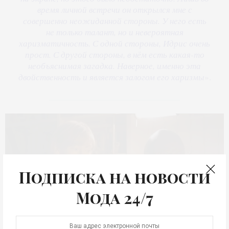
время личной встречи он открылся мне с
совершенно неожиданной стороны. У него есть
не только талант, но и невероятная
харизматичность. С одной стороны, Идрис очень
прост. С другой стороны, в нём есть какая-то
необъяснимая загадка. Наверное, именно эта
двойственность и является залогом его харизмы
».
Подписка на новости
Мода 24/7