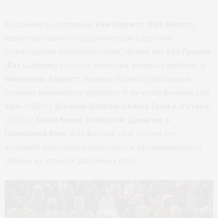
Художник по костюмам
Ким Барретт
(
Kym Barrett
),
известная своим сотрудничеством с другими
режиссерами-максималистами, такими как
Баз Лурман
(
Baz Luhrman
) и сёстры Вачовски, впервые работает с
Миллером. Барретт
, помимо прочего, работала на
съёмках знаменитых хорроров. В их числе фильмы «
Из
ада
» (2001) с
Джонни Деппом
и
Хизер Грэм
и «
Готика
»
(2003) с
Холли Берри
,
Робертом Дауни мл
. и
Пенелопой Крус
. Для фильма «Три тысячи лет
желаний» она создала красочные и запоминающиеся
образы из четырех различных эпох.