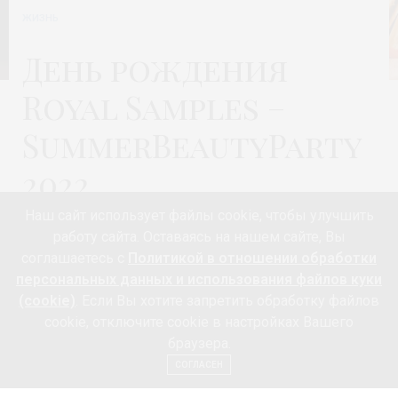
ЖИЗНЬ
День рождения
Royal Samples –
SummerBeautyParty
2022
Наш сайт использует файлы cookie, чтобы улучшить
Автор:
МОДА 24/7
работу сайта. Оставаясь на нашем сайте, Вы
соглашаетесь с
Политикой в отношении обработки
персональных данных и использования файлов куки
Royal Samples с шиком и блеском отпраздновал свой
(cookie)
. Если Вы хотите запретить обработку файлов
cookie, отключите cookie в настройках Вашего
День Рождения в августе. Популярному бренду бьюти-
браузера.
боксов и косметики премиального качества
СОГЛАСЕН
исполнилось целых 6 лет! SummerBeautyParty2022 – это