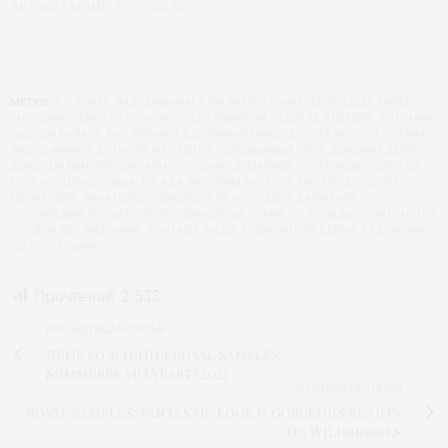
лет желаний» © vlgfilm
МЕТКИ:
A.S. BYATT
,
BAZ LUHRMAN
,
KYM BARRETT
,
MATTEO BOCELLI
,
THREE
THOUSAND YEARS OF LONGING
,
TILDA SWINTON
,
VLGFILM
,
АЛЕТЕЙЯ
,
АНТОНИИ
СЬЮЗЕН БАЙАТТ
,
БАЗ ЛУРМАН
,
БЕЗУМНЫЙ МАКС: ДОРОГА ЯРОСТИ
,
ГОТИКА
2003
,
ДЖИНН В БУТЫЛКЕ ИЗ СТЕКЛА СОЛОВЬИНЫЙ ГЛАЗ
,
ДЖОННИ ДЕПП
,
ДЖОРДЖ МИЛЛЕР
,
ДИЗАЙН КОСТЮМА
,
ДИЗАЙНЕР КОСТЮМОВ
,
ЗОЛОТОЙ
ГЛОБУС
,
ИДРИС ЭЛЬБА
,
ИЗ АДА 2001
,
КИМ БАРРЕТТ
,
МАТТЕО БОЧЕЛЛИ
,
МЕГАН ГЭЙЛ
,
НАРАТОЛОГ
,
ПЕНЕЛОПА КРУС
,
РОБЕРТ ДАУНИ МЛ.
,
РОССИЙСКИЙ ПРОКАТ
,
СЁСТРЫ ВАЧОВСКИ
,
СТАМБУЛ
,
ТИЛЬДА СУИНТОН
,
ТРИ
ТЫСЯЧИ ЛЕТ ЖЕЛАНИЙ
,
ФЭНТАЗИ
,
ХИЗЕР ГРЭМ
,
ХОЛЛИ БЕРРИ
,
ХУДОЖНИК
ПО КОСТЮМАМ
Прочтений:
2 533
ПРЕДЫДУЩАЯ СТАТЬЯ
День рождения Royal Samples –
SummerBeautyParty2022
СЛЕДУЮЩАЯ СТАТЬЯ
Royal Samples: Fantastic Look и Gorgeous Beauty
на Wildberries