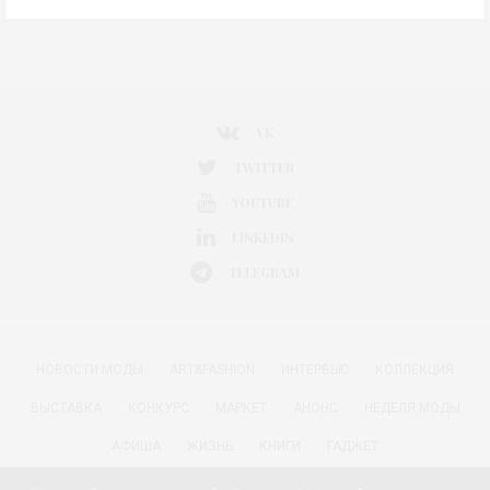
VK
TWITTER
YOUTUBE
LINKEDIN
TELEGRAM
НОВОСТИ МОДЫ
ART&FASHION
ИНТЕРВЬЮ
КОЛЛЕКЦИЯ
ВЫСТАВКА
КОНКУРС
МАРКЕТ
АНОНС
НЕДЕЛЯ МОДЫ
АФИША
ЖИЗНЬ
КНИГИ
ГАДЖЕТ
РАДОСТИ ЖИЗНИ С АННОЙ В
КРАСОТА
ПАРФЮМЕРИЯ