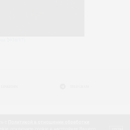
ма 2016/17)
LINKEDIN
TELEGRAM
Я МОДЫ
АФИША
ЖИЗНЬ
КНИГИ
ГАДЖЕТ
сь с
Политикой в отношении обработки
ТЕ 18+
КОНТАКТЫ «МОДА 24/7»
НЕДВИЖИМОСТЬ
okie, отключите cookie в настройках Вашего
СОГЛАСЕН