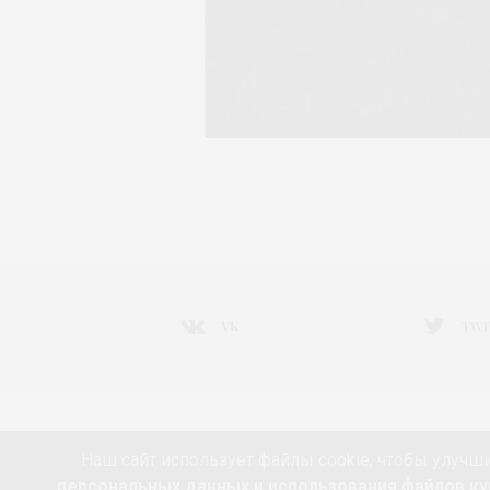
VK
TWI
НОВОСТИ МОДЫ
ART&FASHION
ИНТЕРВЬЮ
Наш сайт использует файлы cookie, чтобы улучши
РАДОСТИ ЖИЗНИ С АННОЙ В
КРАСОТА
ПАРФЮМЕ
персональных данных и использования файлов кук