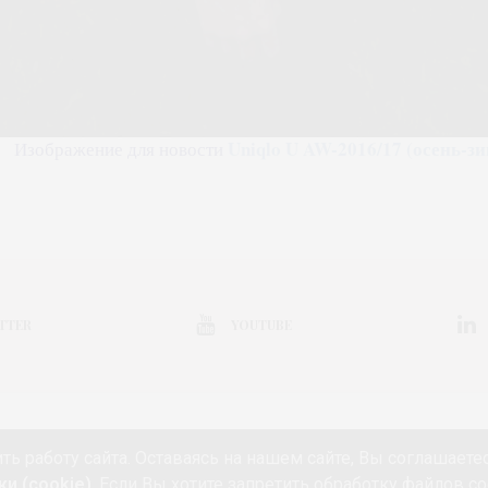
Uniqlo U AW-2016/17 (осень-зи
Изображение для новости
TTER
YOUTUBE
КОЛЛЕКЦИЯ
ВЫСТАВКА
КОНКУРС
МАРКЕТ
АНОНС
НЕДЕЛ
ть работу сайта. Оставаясь на нашем сайте, Вы соглашаете
РИЯ
КИНО И МОДА
ПУТЕШЕСТВИЯ
ЕДА
ЗДОРОВЬЕ
О ПРОЕК
и (cookie)
. Если Вы хотите запретить обработку файлов co