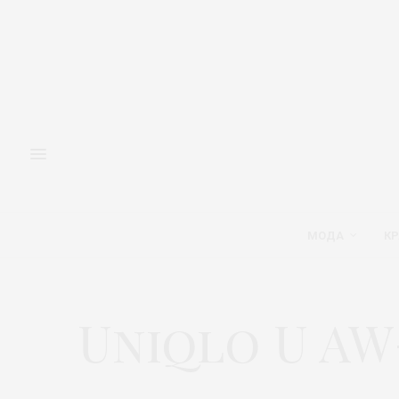
МОДА
КР
Uniqlo U AW-