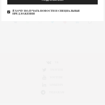
Uniqlo U AW-2016/17 (осень-
Изображение для новости
зима 2016/17)
Я хочу получать новости и специальные
предложения
0
VK
TWITTER
YOUTUBE
LINKEDIN
TELEGRAM