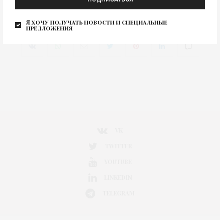
Uniqlo U AW-2016/17 (осень-
Изображение для новости
зима 2016/17)
Я хочу получать новости и специальные
предложения
0
VK
TWITTER
YOUTUBE
LINKEDIN
TELEGRAM