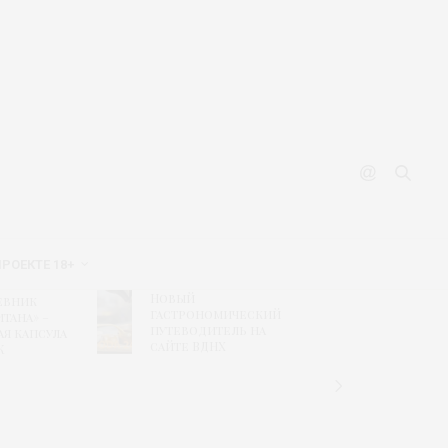
ПРОЕКТЕ 18+
Новый
Рисунк
евник
гастрономический
побед
тана» –
путеводитель на
конкур
ая капсула
сайте ВДНХ
«Текст
К
дизайн
связь
времен
«Шуйс
ситцы»
колле