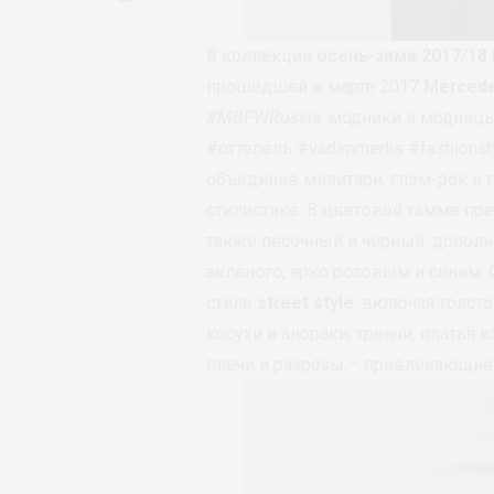
В коллекции
осень-зима 2017/18
прошедшей в марте 2017
Mercede
#MBFWRussia
, модники и модниц
#оттепель #vadimmerlis #fashions
объединив милитари, глэм-рок и 
стилистике. В цветовой гамме пре
также песочный и черный, дополн
зеленого, ярко розовым и синим.
стиле
street style
, включая толст
косухи и анораки, тренчи, платья
плечи и разрезы – привлекающие