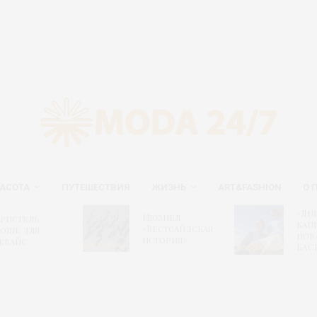
АСОТА
ПУТЕШЕСТВИЯ
ЖИЗНЬ
ART&FASHION
О 
«Дн
Мюзикл
ристель
капи
«Вестсайдская
оше для
нов
история»
евайс
БАС