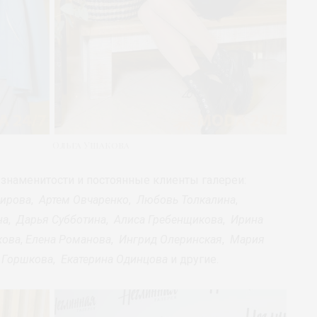
Ольга Ушакова
знаменитости и постоянные клиенты галереи:
мирова
,
Артем Овчаренко
,
Любовь Толкалина
,
на
,
Дарья Субботина
,
Алиса Гребенщикова
,
Ирина
кова
,
Елена Романова
,
Ингрид Олеринская
,
Мария
 Горшкова
,
Екатерина Одинцова
и другие.