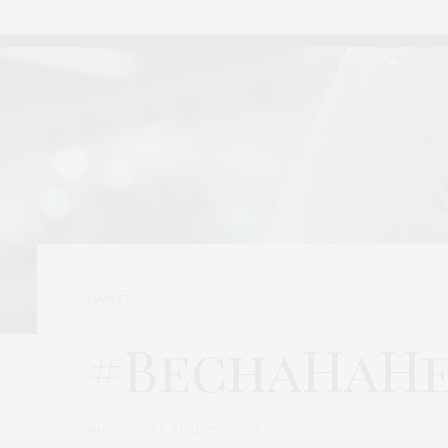
МАРКЕТ
#ВеснаНаН
Автор:
АННА А. ВЛАДИМИРОВА