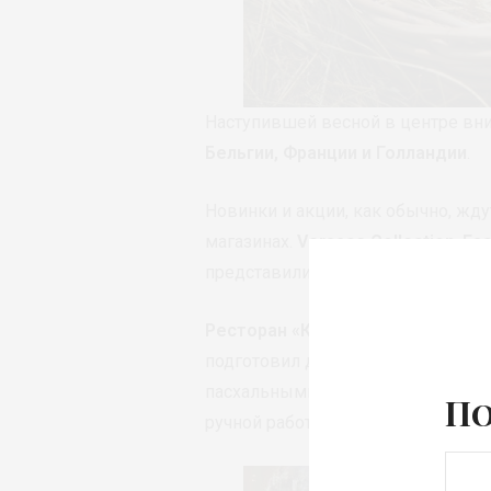
Наступившей весной в центре вн
Бельгии, Франции и Голландии
.
Новинки и акции, как обычно, ждут
магазинах.
Versace Collection
,
Es
представили на открытии Весенне
Ресторан «Кофемания»
тоже уча
подготовил для посетителей баз
пасхальными яйцами и новое мен
По
ручной работы, торты.