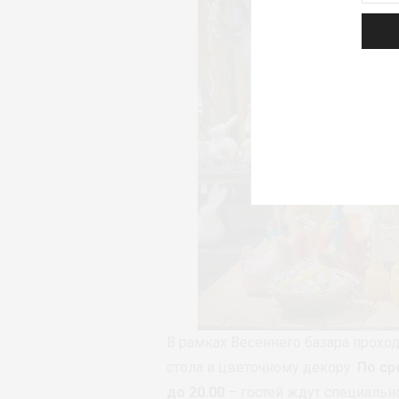
В рамках Весеннего базара прохо
стола и цветочному декору.
По ср
до 20.00
– гостей ждут специаль