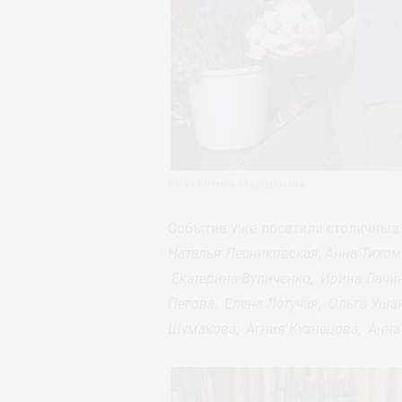
Екатерина Одинцова
Событие уже посетили столичные 
Наталья Лесниковская
,
Анна Тихо
Екатерина Вуличенко
,
Ирина Лачи
Пегова
,
Елена Летучая
,
Ольга Уша
Шумакова
,
Агния Кузнецова
,
Анна