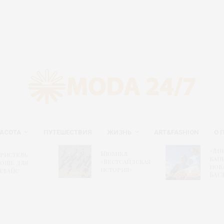
АСОТА
ПУТЕШЕСТВИЯ
ЖИЗНЬ
ART&FASHION
О 
«Дн
Мюзикл
ристель
капи
«Вестсайдская
оше для
нов
история»
евайс
БАС