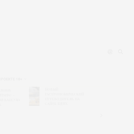
ПРОЕКТЕ 18+
Новый
Рисунк
евник
гастрономический
побед
тана» –
путеводитель на
конкур
ая капсула
сайте ВДНХ
«Текст
К
дизайн
связь
времен
«Шуйс
ситцы»
колле