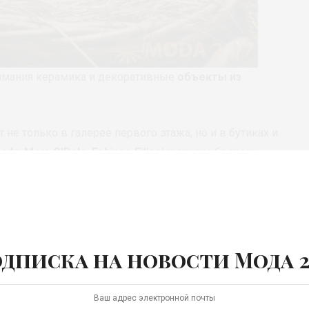
имания керамика и декоративные
объекты из
 не только в галерее первого этажа, но и в бутиках и
cada
,
Marc O’Polo
,
Fabiana Filippi
и другие бренды
го Базара новые весенне-летние коллекции.
ствует в предпраздничных мероприятиях и
ара подарочные пряничные шкатулки с шоколадными
ю от своего
кейк-бюро
: куличи, пирожные, конфеты
дписка на новости Мода 2