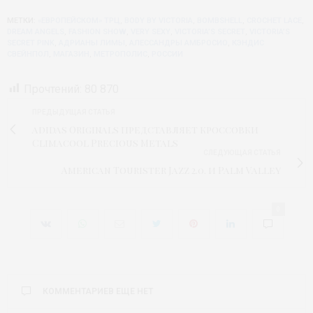
МЕТКИ:
«ЕВРОПЕЙСКОМ» ТРЦ
,
BODY BY VICTORIA
,
BOMBSHELL
,
CROCHET LACE
,
DREAM ANGELS
,
FASHION SHOW
,
VERY SEXY
,
VICTORIA’S SECRET
,
VICTORIA’S
SECRET PINK
,
АДРИАНЫ ЛИМЫ
,
АЛЕССАНДРЫ АМБРОСИО
,
КЭНДИС
СВЕЙНПОЛ
,
МАГАЗИН
,
МЕТРОПОЛИС
,
РОССИИ
Прочтений:
80 870
ПРЕДЫДУЩАЯ СТАТЬЯ
adidas Originals представляет кроссовки
Climacool Precious Metals
СЛЕДУЮЩАЯ СТАТЬЯ
American Tourister Jazz 2.0. и Palm Valley
0
КОММЕНТАРИЕВ ЕЩЕ НЕТ