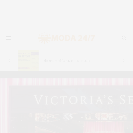
новь
лья
Форум «Новый ретейл»