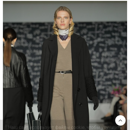
Наш сайт использует файлы cookie, чтобы улучшить
работу сайта. Оставаясь на нашем сайте, Вы
соглашаетесь с
Политикой в отношении обработки
персональных данных и использования файлов куки
(cookie)
. Если Вы хотите запретить обработку файлов
cookie, отключите cookie в настройках Вашего
браузера.