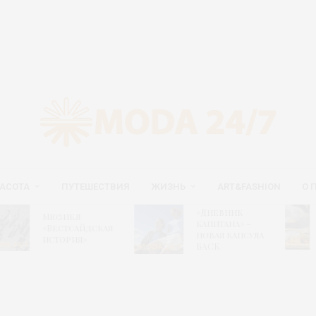
АСОТА
ПУТЕШЕСТВИЯ
ЖИЗНЬ
ART&FASHION
О 
Новый
«Дневник
юзикл
гастрон
капитана» –
Вестсайдская
путеводи
новая капсула
стория»
сайте ВД
БАСК