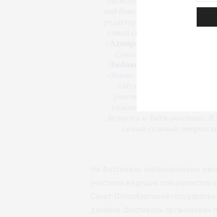
Международный фестиваль мо
под девизом «Виртуальные ми
редактором объединённой ред
самой свежей информацией о 
Адмиралтейская игла
«
», пр
Союза художников России, 
Любовь Джикия
. –
На фести
«Только мода», «Повседневная
«Мультимедиа» и новая но
участия в XXIX фестивале м
сильных работ не только из 
Беларуси и Таджикистана. Я 
самый сильный, творческ
На Фестивале запланированы еже
участием ведущих специалистов 
Санкт-Петербургский государств
дизайна. Фестиваль организован