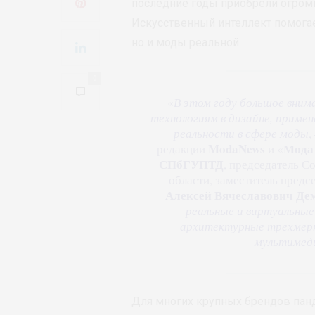
последние годы приобрели огром
Искусственный интеллект помогае
но и моды реальной.
0
«
В этом году большое вни
технологиям в дизайне, приме
реальности в сфере моды
,
ModaNews
Мода 
редакции
и «
СПбГУПТД
, председатель С
области, заместитель пред
Алексей Вячеславович Де
реальные и виртуальные
архитектурные трехмерн
мультимед
Для многих крупных брендов панд