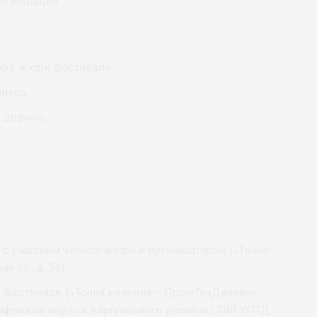
регистрация
енов жюри Фестиваля.
ников.
, дефиле.
 с участием членов жюри и организаторов («Точка
 ул., д. 54).
к Фестиваля. («Точка кипения – ПромТехДизайн»
я цифровой моды и виртуального дизайна СПбГУПТД