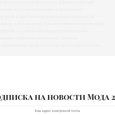
 искусственного интеллекта. Данная тенденция
ендов, которые стремились и продолжают
е дома в пространстве виртуальной реальности.
вперед и модная индустрия не является исключением.
 сферой, в которой наблюдается творческий и
ованию цифровых технологий. Тренд на
 увеличением числа молодежи среди поклонников
у со временем и запускает XXIX сезон виртуальной
ителей и профессионалов в метавселенную моды. Все
будут транслироваться на официальном сайте
ной сети «ВКонтакте».
дписка на новости Мода 2
рситете
ПромТехДизайн
, в 29-й раз организуем