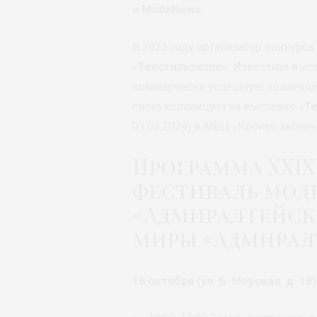
и
ModaNews
.
В 2023 году организатор конкурс
«
Текстильэкспо
». Известная выс
коммерчески успешную коллекци
свою коллекцию на выставке «
Т
01.03.2024) в МВЦ «Крокус экспо»
Программа XXI
фестиваль моды
«Адмиралтейска
миры «Адмирал
16 октября (ул. Б. Морская, д. 18)