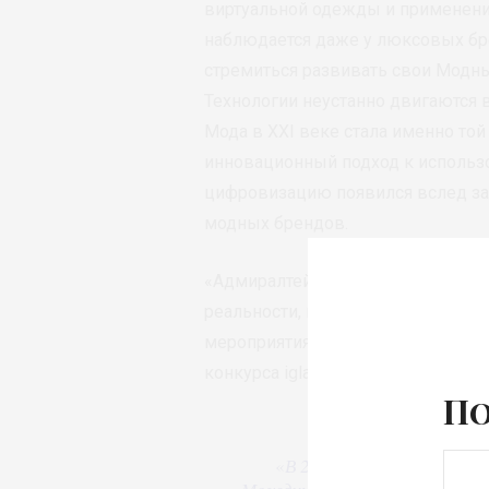
виртуальной одежды и применения
наблюдается даже у люксовых бр
стремиться развивать свои Модны
Технологии неустанно двигаются 
Мода в XXI веке стала именно той
инновационный подход к использ
цифровизацию появился вслед за
модных брендов.
«Адмиралтейская игла» идёт в ног
реальности, которая погрузит зр
мероприятия программы конкурса 
конкурса igladesign.ru и в социаль
По
«
В 2023 году мы в униве