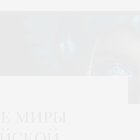
е миры
ейской