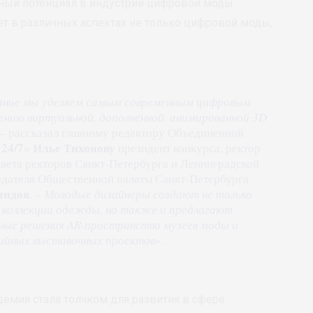
ный потенциал в индустрии цифровой моды.
т в различных аспектах не только цифровой моды,
мание мы уделяем самым современным цифровым
нению виртуальной, дополненной, анимированной 3D
 – рассказал главному редактору Объединенной
24/7
Илье Тихонову
»
президент конкурса, ректор
овета ректоров Санкт-Петербурга и Ленинградской
седателя Общественной палаты Санкт-Петербурга
мидов
. –
Молодые дизайнеры создают не только
 коллекции одежды, но также и предлагают
ые решения AR-пространства музеев моды и
ийных выставочных проектов
».
емия стала толчком для развития в сфере