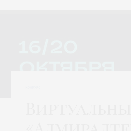
КОНКУРС
Виртуальны
«Адмиралт