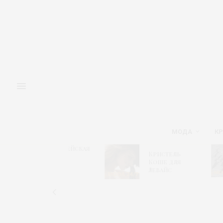
МОДА
КР
Адмиралтейская
М
Кристель
игла 2026 –
«
Коше для
Модный
и
Левайс
алгоритм