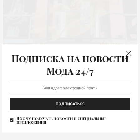
Подписка на новости
Дом Бургановых
Мода 24/7
Дом Бургановых. Музей самоизоляции
Музей самоизоляция
Изображение для новости
0
ПОДПИСАТЬСЯ
Я хочу получать новости и специальные
предложения