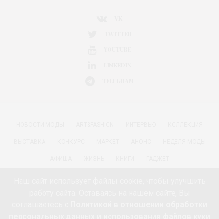
VK
TWITTER
YOUTUBE
LINKEDIN
TELEGRAM
НОВОСТИ МОДЫ
ART&FASHION
ИНТЕРВЬЮ
КОЛЛЕКЦИЯ
ВЫСТАВКА
КОНКУРС
МАРКЕТ
АНОНС
НЕДЕЛЯ МОДЫ
АФИША
ЖИЗНЬ
КНИГИ
ГАДЖЕТ
РАДОСТИ ЖИЗНИ С АННОЙ В
КРАСОТА
ПАРФЮМЕРИЯ
Наш сайт использует файлы cookie, чтобы улучшить
работу сайта. Оставаясь на нашем сайте, Вы
КИНО И МОДА
ПУТЕШЕСТВИЯ
ЕДА
ЗДОРОВЬЕ
соглашаетесь с
Политикой в отношении обработки
О ПРОЕКТЕ 18+
КОНТАКТЫ «МОДА 24/7»
НЕДВИЖИМОСТЬ
персональных данных и использования файлов куки