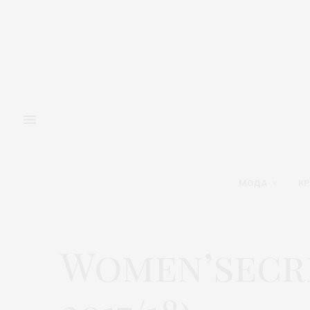
МОДА
КР
Women’secre