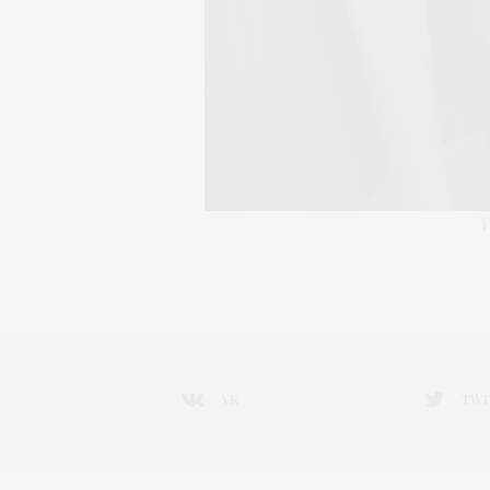
VK
TWI