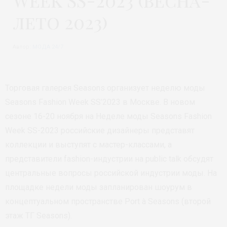
Week SS-2023 (весна-
лето 2023)
Автор:
МОДА 24/7
Торговая галерея Seasons организует неделю моды
Seasons Fashion Week SS’2023 в Москве. В новом
сезоне 16-20 ноября на Неделе моды Seasons Fashion
Week SS-2023 российские дизайнеры представят
коллекции и выступят с мастер-классами, а
представители fashion-индустрии на public talk обсудят
центральные вопросы российской индустрии моды. На
площадке недели моды запланирован шоурум в
концептуальном пространстве Port à Seasons (второй
этаж ТГ Seasons).