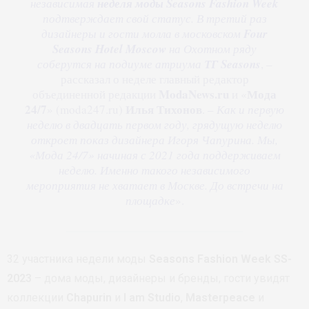
независимая
неделя моды
Seasons Fashion Week
подтверждает свой статус. В третий раз
дизайнеры и гости молла в московском
Four
Seasons Hotel Moscow
на Охотном ряду
соберутся на подиуме атриума
ТГ Seasons
, –
рассказал о неделе главный редактор
ModaNews.ru
Мода
объединенной редакции
и «
24/7
Илья Тихонов
» (moda247.ru)
. –
Как и первую
неделю в двадцать первом году, грядущую неделю
откроет показ дизайнера Игоря Чапурина. Мы,
«Мода 24/7» начиная с 2021 года поддерживаем
неделю. Именно такого независимого
мероприятия не хватает в Москве. До встречи на
площадке
».
32 участника недели моды
Seasons Fashion Week SS-
2023
– дома моды, дизайнеры и бренды, гости увидят
коллекции
Chapurin
и
I am Studio
,
Masterpeace
и