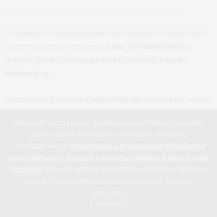
Торговая галерея Seasons © Seasons Fashion Week
20 ноября, в завершающий день Seasons Fashion Week
состоятся детские показы
Leader by Vadim Merlis
и
Gulliver
,
Sofia Tereshina
и
Rina Collection
, а также
Addicted_to
.
Российский дизайнер
Вадим Мерлис
представит новую
коллекцию под брендом Leader by Vadim Merlis в
Наш сайт использует файлы cookie, чтобы улучшить
технике апсайклинг. Бренд стильной одежды для детей
работу сайта. Оставаясь на нашем сайте, Вы
и подростков Gulliver представит коллекцию текущего
соглашаетесь с
Политикой в отношении обработки
сезона – переплетение индивидуального стиля и
персональных данных и использования файлов куки
последних модных тенденций. Бренд представлен
(cookie)
. Если Вы хотите запретить обработку файлов
cookie, отключите cookie в настройках Вашего
капсульными коллекциями, что дает возможность
браузера.
создавать новые образы каждый день. Gulliver также
СОГЛАСЕН
познакомит с семейной новогодней коллекцией.