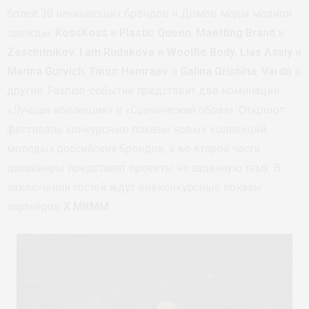
более 30 начинающих брендов и Домов моды модной
одежды:
KossKoss
и
Plastic Queen
,
Maetting Brand
и
Zaschitnikov
,
I am Rudakova
и
Woolfie Body
,
Lias Asaly
и
Marina Gurvich
,
Timur Hamraev
и
Galina Grishina
,
Vardo
и
другие. Fashion-событие представит две номинации:
«
Лучшая коллекция
» и «
Сценический образ
». Откроют
фестиваль конкурсные показы новых коллекций
молодых российских брендов, а во второй части
дизайнеры представят проекты на заданную тему. В
заключении гостей ждут внеконкурсные показы
партнёров
X МКММ
.