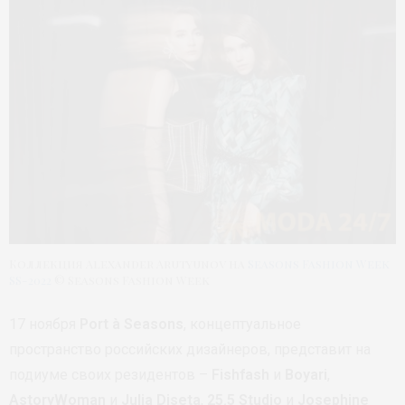
Коллекция Alexander Arutyunov на
Seasons Fashion Week
SS-2022
© Seasons Fashion Week
17 ноября
Port à Seasons
, концептуальное
пространство российских дизайнеров, представит на
подиуме своих резидентов –
Fishfash
и
Boyari
,
AstoryWoman
и
Julia Diseta
,
25.5 Studio
и
Josephine