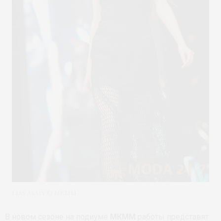
Lias Asaly © МКММ
В новом сезоне на подиуме
МКММ
работы представят