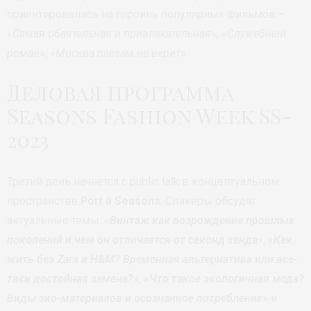
ориентировались на героинь популярных фильмов –
«
Самая обаятельная и привлекательная
», «
Служебный
роман
», «
Москва слезам не верит
».
Деловая программа
Seasons Fashion Week SS-
2023
Третий день начнется с public talk в концептуальном
пространстве
Port à Seasons
. Спикеры обсудят
актуальные темы: «
Винтаж как возрождение прошлых
поколений и чем он отличается от секонд хенда
», «
Как
жить без Zara и H&M? Временная альтернатива или все-
таки достойная замена?
», «
Что такое экологичная мода?
Виды эко-материалов и осознанное потребление
» и