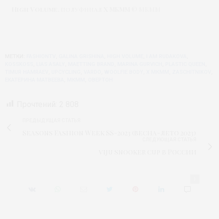
High Volume
, полуфинал
X МКММ
© МКММ
МЕТКИ:
FASHIONTV
,
GALINA GRISHINA
,
HIGH VOLUME
,
I AM RUDAKOVA
,
KOSSKOSS
,
LIAS ASALY
,
MAETTING BRAND
,
MARINA GURVICH
,
PLASTIC QUEEN
,
TIMUR HAMRAEV
,
UPCYCLING
,
VARDO
,
WOOLFIE BODY
,
X МКММ
,
ZASCHITNIKOV
,
ЕКАТЕРИНА МАТВЕЕВА
,
МКММ
,
ОВЕРТОН
Прочтений:
2 808
ПРЕДЫДУЩАЯ СТАТЬЯ
Seasons Fashion Week SS-2023 (весна-лето 2023)
СЛЕДУЮЩАЯ СТАТЬЯ
viju snooker cup в России
1