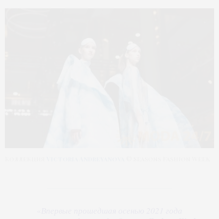
Коллекция
Victoria Andreyanova
© Seasons Fashion Week
«
Впервые прошедшая осенью 2021 года