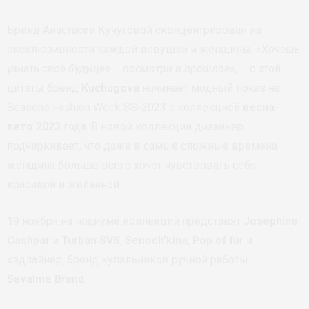
Бренд Анастасии Кучуговой сконцентрирован на
эксклюзивности каждой девушки и женщины. «
Хочешь
узнать свое будущее – посмотри в прошлое
», – с этой
цитаты бренд
Kuchugova
начинает модный показ на
Seasons Fashion Week SS-2023 с коллекцией
весна-
лето 2023
года. В новой коллекции дизайнер
подчеркивает, что даже в самые сложные времена
женщина больше всего хочет чувствовать себя
красивой и желанной.
19 ноября на подиуме коллекции представят
Josephine
Cashpar
и
Turban SVS
,
Senoch’kina
,
Pop of fur
и
хэдлайнер, бренд купальников ручной работы –
Savalme Brand
.