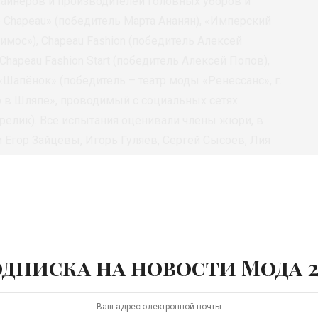
айнеров и производителей головных уборов и
 Chapeau» (победитель Марта Ананян), «Имперский
имос»), Chapeau Fashion (победитель Алексей
Chapeau Fashion Start (победитель Алексей Попов),
Шапёнок» (победитель – театр моды «Ренессанс», г.
о в Шляпе», проводимый с социальных сетях
орелик). Все испытания оценивали члены жюри, в
 Егор Зайцевы, Игорь Гуляев, Сергей Сысоев, Лия
ышинская и другие эксперты.
дписка на новости Мода 2