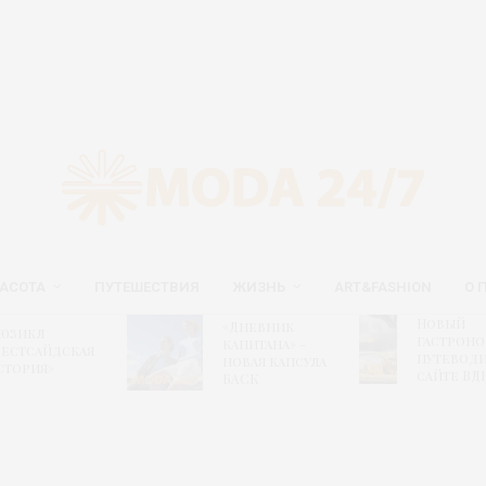
АСОТА
ПУТЕШЕСТВИЯ
ЖИЗНЬ
ART&FASHION
О 
Новый
«Дневник
юзикл
гастрон
капитана» –
Вестсайдская
путеводи
новая капсула
стория»
сайте ВД
БАСК