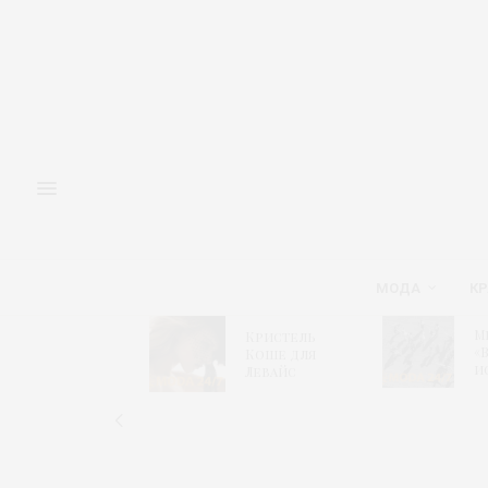
МОДА
КР
Адмиралтейская
М
Кристель
игла 2026 –
«
Коше для
Модный
и
Левайс
алгоритм