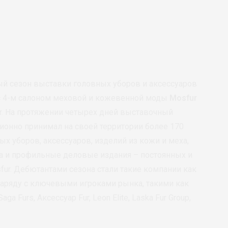
ый сезон выставки головных уборов и аксессуаров
с 4-м салоном меховой и кожевенной моды
Mosfur
r. На протяжении четырех дней выставочный
ионно принимал на своей территории более 170
х уборов, аксессуаров, изделий из кожи и меха,
 и профильные деловые издания – постоянных и
fur. Дебютантами сезона стали такие компании как
 наряду с ключевыми игроками рынка, такими как
ga Furs, Аксессуар Fur, Leon Elite, Laska Fur Group,