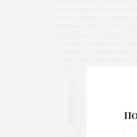
профессиональных конкурсов диз
меховых изделий: «Головной убор
Стиль» (победитель – компания «З
Михайлов), студенческий конкурс 
фестиваль детских театров моды «
Череповец), а также проект «Дел
(победитель – дизайнер Сабина Г
состав которого вошли Вячеслав и
Гуреева, Сэмми Котвани, Елена В
По