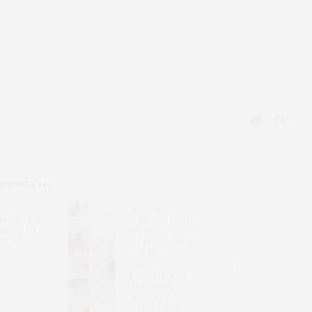
ПРОЕКТЕ 18+
Рисунки
Финал
омический
победителей
формир
тель на
конкурса
экспоз
НХ
«Текстильный
CPM sho
дизайн –
retail
связь
solutio
времен» ХБК
«Шуйские
ситцы» в
коллекции