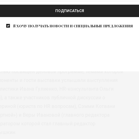
ПОДПИСАТЬСЯ
Я хочу получать новости и специальные предложения
стью посвящен деловой программе, темами которой
споненты и гости выставки услышали выступления
истики Ивана Гулиенко, HR-консультанта Ольги
), а также участников публичной дискуссии о
риной (юриста по HR вопросам), Сэмми Котвани
ртной») и Веры Ивановой (главного редактора
ратором которой стал главный редактор
ышкин.