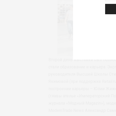
Второй день выставки был полно
стали образование и карьера. Эк
руководителя Высшей Школы Стил
Якимовой (при поддержке Retail.ru
построении карьеры – Юлии Жиже
(главы ателье «Императорский По
журнала «Модный Magazin»), моде
ModernTrade.News Александр Сам