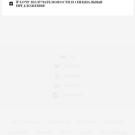
Я хочу получать новости и специальные
предложения
VK
TWITTER
YOUTUBE
LINKEDIN
TELEGRAM
НОВОСТИ МОДЫ
ART&FASHION
ИНТЕРВЬЮ
КОЛЛЕКЦИЯ
ВЫСТАВКА
КОНКУРС
МАРКЕТ
АНОНС
НЕДЕЛЯ МОДЫ