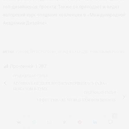
топ-дизайнеров проекта. Также он преподаёт и ведёт
авторский курс создания коллекции в «Международной
Академии Дизайна».
МЕТКИ:
YORGOS
,
ЁРГОС ПОГОСЯН
,
НАЗАД В БУДУЩЕЕ
,
УНИКАЛЬНАЯ РОССИЯ
Прочтений:
1 787
ПРЕДЫДУЩАЯ СТАТЬЯ
Атомная неделя моды завершилась гала-
показом в ГУМе
СЛЕДУЮЩАЯ СТАТЬЯ
VI фестиваль World Fashion Shorts
0