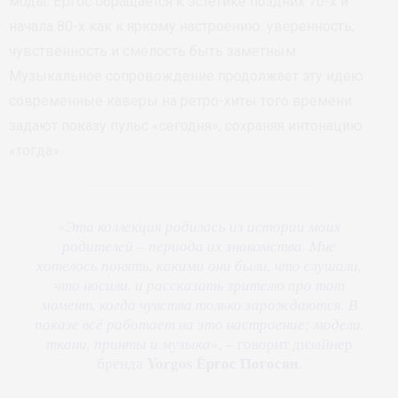
моды. Ёргос обращается к эстетике поздних 70-х и
начала 80-х как к яркому настроению: уверенность,
чувственность и смелость быть заметным.
Музыкальное сопровождение продолжает эту идею:
современные каверы на ретро-хиты того времени
задают показу пульс «сегодня», сохраняя интонацию
«тогда».
«
Эта коллекция родилась из истории моих
родителей – периода их знакомства. Мне
хотелось понять, какими они были, что слушали,
что носили, и рассказать зрителю про тот
момент, когда чувства только зарождаются. В
показе всё работает на это настроение: модели,
ткани, принты и музыка
», – говорит дизайнер
Yorgos
Ёргос Погосян
бренда
.