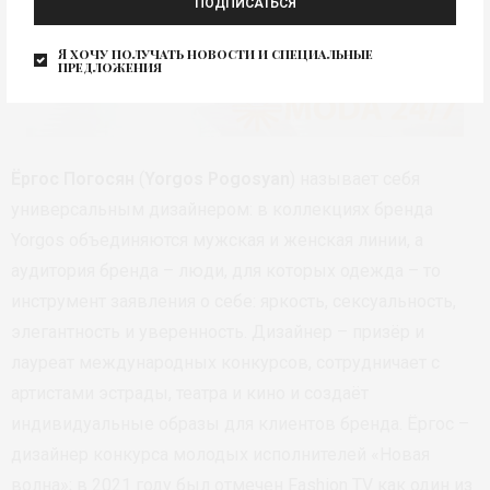
ПОДПИСАТЬСЯ
Я хочу получать новости и специальные
предложения
Ёргос Погосян
(
Yorgos Pogosyan
) называет себя
универсальным дизайнером: в коллекциях бренда
Yorgos объединяются мужская и женская линии, а
аудитория бренда – люди, для которых одежда – то
инструмент заявления о себе: яркость, сексуальность,
элегантность и уверенность. Дизайнер – призёр и
лауреат международных конкурсов, сотрудничает с
артистами эстрады, театра и кино и создаёт
индивидуальные образы для клиентов бренда. Ёргос –
дизайнер конкурса молодых исполнителей «Новая
волна»; в 2021 году был отмечен Fashion TV как один из