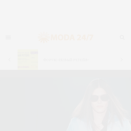
новь
лья
Форум «Новый ретейл»