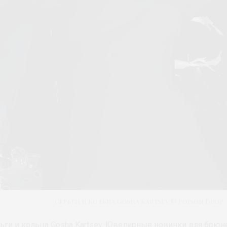
Серьги и кольца Gosha Kartsev © Poison Drop
ьги и кольца Gosha Kartsev. Ювелирные новинки для брюн