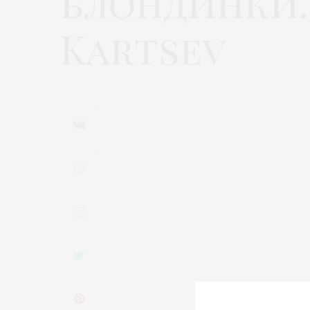
блондинки.
Kartsev