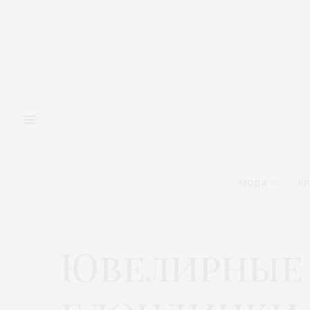
МОДА
КР
Ювелирные 