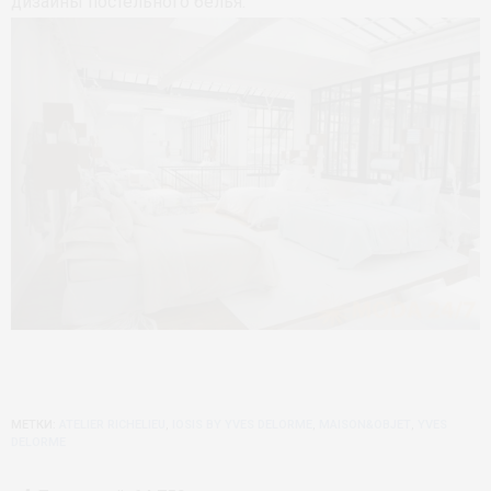
дизайны постельного белья.
МЕТКИ:
ATELIER RICHELIEU
,
IOSIS BY YVES DELORME
,
MAISON&OBJET
,
YVES
DELORME