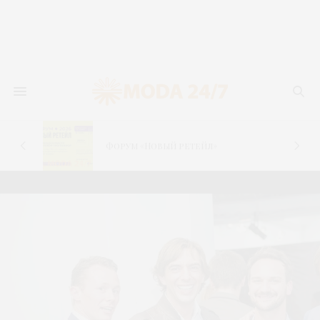
новь
лья
Форум «Новый ретейл»