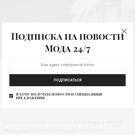
Подписка на новости
КОЛЛЕКЦИЯ
Мода 24/7
LONGCHAMP AW-
2017/18 осень-зима
2017/18
ПОДПИСАТЬСЯ
Я хочу получать новости и специальные
предложения
Автор:
МОДА 24/7
Вдохновением для коллекции
Art of begin a woman
осень-зима 2017/18
послужили 1970-ые: их