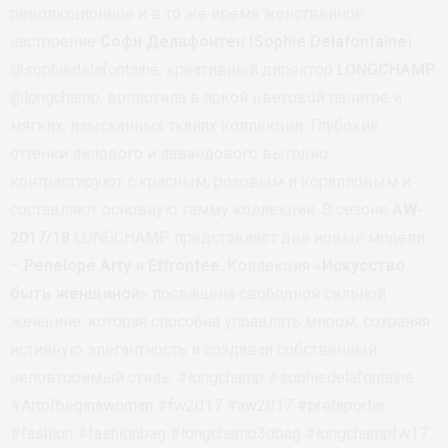
революционное и в то же время женственное
настроение
Софи Делафонтен
(
Sophie Delafontaine
)
@sophiedelafontaine, креативный директор
LONGCHAMP
@longchamp, воплотила в яркой цветовой палитре и
мягких, изысканных тканях коллекции. Глубокие
оттенки лилового и лавандового выгодно
контрастируют с красным, розовым и коралловым и
составляют основную гамму коллекции. В сезоне
AW-
2017/18
LONGCHAMP представляет две новые модели
–
Penelope Arty
и
Effrontee
. Коллекция «
Искусство
быть женщиной
» посвящена свободной сильной
женщине, которая способна управлять миром, сохраняя
истинную элегантность и создавая собственный
неповторимый стиль. #longchamp #sophiedelafontaine
#Artofbeginawoman #fw2017 #aw2017 #pretaporter
#fashion #fashionbag #longchamp3dbag #longchampfw17