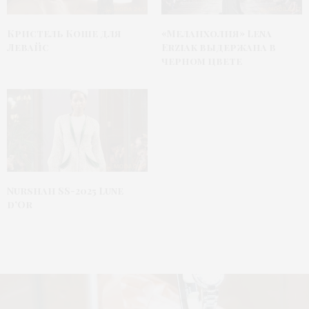
Кристель Коше для
«Меланхолия» Lena
Левайс
Erziak выдержана в
черном цвете
Nurshah SS-2025 Lune
d’Or