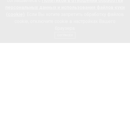
соглашаетесь с
Политикой в отношении обработки
персональных данных и использования файлов куки
(cookie)
. Если Вы хотите запретить обработку файлов
cookie, отключите cookie в настройках Вашего
браузера.
СОГЛАСЕН
RAYMOND WEIL
@raymondweil совместно со знаменитой
французской фирмой
Repetto
представляет часы
коллекции shine, олицетворяющие собой мир балета.
#PrecisionMovements Сияющая модель
Etoile
коллекции
shine
– воплощение свободы, элегантности
и движения – словно одетая в тюль воздушная
балерина, легко меняющая свой характер благодаря
двум взаимозаменяемым ремешкам из кожи Repetto.