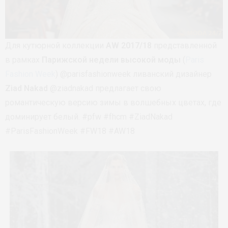
Для кутюрной коллекции
AW 2017/18
представленной
в рамках
Парижской недели высокой моды
(
Paris
Fashion Week
) @parisfashionweek ливанский дизайнер
Ziad Nakad
@ziadnakad предлагает свою
романтическую версию зимы в волшебных цветах, где
доминирует белый. #pfw #fhcm #ZiadNakad
#ParisFashionWeek #FW18 #AW18