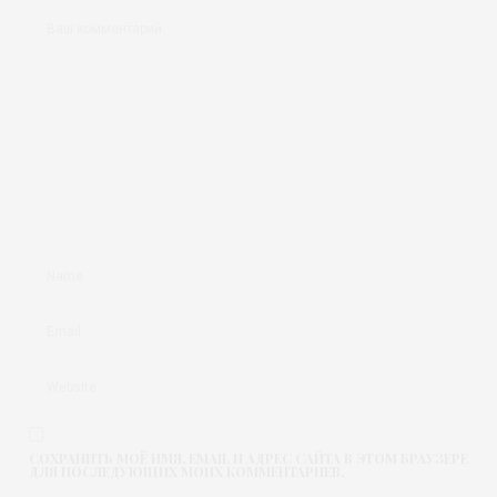
СОХРАНИТЬ МОЁ ИМЯ, EMAIL И АДРЕС САЙТА В ЭТОМ БРАУЗЕРЕ
ДЛЯ ПОСЛЕДУЮЩИХ МОИХ КОММЕНТАРИЕВ.