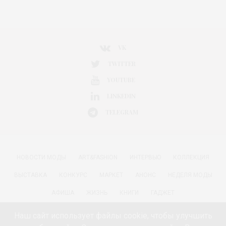
VK
TWITTER
YOUTUBE
LINKEDIN
TELEGRAM
НОВОСТИ МОДЫ
ART&FASHION
ИНТЕРВЬЮ
КОЛЛЕКЦИЯ
ВЫСТАВКА
КОНКУРС
МАРКЕТ
АНОНС
НЕДЕЛЯ МОДЫ
АФИША
ЖИЗНЬ
КНИГИ
ГАДЖЕТ
РАДОСТИ ЖИЗНИ С АННОЙ В
КРАСОТА
ПАРФЮМЕРИЯ
Наш сайт использует файлы cookie, чтобы улучшить