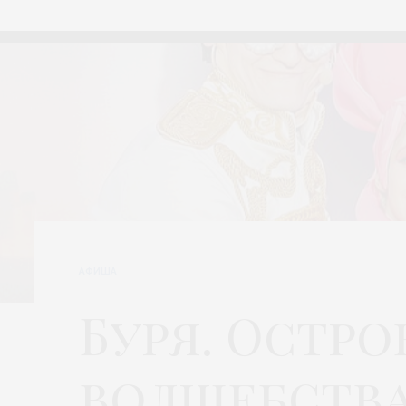
АФИША
Буря. Остро
волшебств