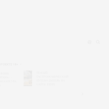
ПРОЕКТЕ 18+
Новый
Рисунк
евник
гастрономический
побед
тана» –
путеводитель на
конкур
ая капсула
сайте ВДНХ
«Текст
К
дизайн
связь
времен
«Шуйс
ситцы»
колле