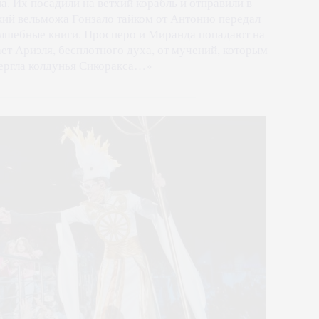
. Их посадили на ветхий корабль и отправили в
кий вельможа Гонзало тайком от Антонио передал
олшебные книги. Просперо и Миранда попадают на
ет Ариэля, бесплотного духа, от мучений, которым
ергла колдунья Сикоракса…»