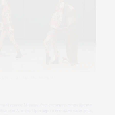
 © Пресс-служба «Москвариум»
нный герцог Милана, был свергнут своим братом
еаполя Алонзо. Просперо и его маленькая дочь,