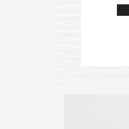
позволяют создавать такие масшт
театральных сценах. В представл
жанров. Шоу поражает масштабом
яркие проекции, падающий с высо
восьмиметровый стол и многое д
захватывающие дух номера акроб
равнодушным самого искушенного
созданная специально для шоу 
охватывает десяток различных му
Кроме того, специально для шоу 
масок.