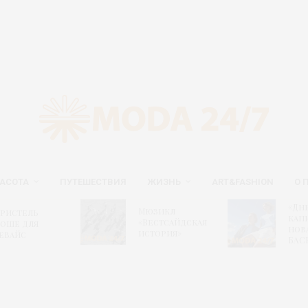
АСОТА
ПУТЕШЕСТВИЯ
ЖИЗНЬ
ART&FASHION
О 
«Дн
Мюзикл
ристель
капи
«Вестсайдская
оше для
нов
история»
евайс
БАС