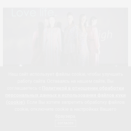
Наш сайт использует файлы cookie, чтобы улучшить
работу сайта. Оставаясь на нашем сайте, Вы
соглашаетесь с
Политикой в отношении обработки
Новая коллекция
Laurèl
весна-лето 2019
представлена
персональных данных и использования файлов куки
(cookie)
. Если Вы хотите запретить обработку файлов
в дни
Берлинской недели моды
. Галерея
cookie, отключите cookie в настройках Вашего
современного искусства
Kunstlager Haas
приветливо
браузера.
распахнула двери для международного art-fashion
СОГЛАСЕН
события, организованного компанией Laurèl. В рамках