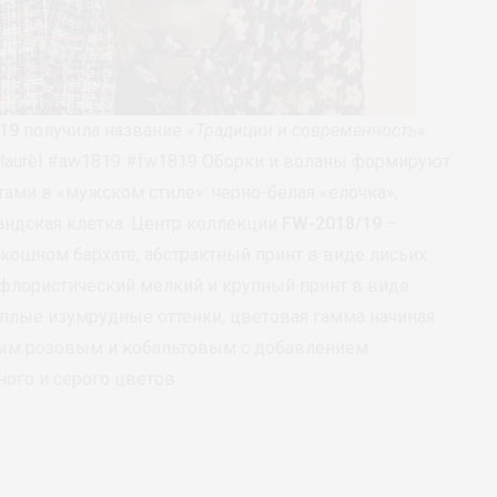
/19
получила название «
Традиции и современность
».
el #laurèl #aw1819 #fw1819 Оборки и воланы формируют
ами в «мужском стиле»: черно-белая «елочка»,
андская клетка. Центр коллекции
FW-2018/19
–
скошном бархате, абстрактный принт в виде лисьих
флористический мелкий и крупный принт в виде
плые изумрудные оттенки, цветовая гамма начиная
ным розовым и кобальтовым с добавлением
ного и серого цветов.