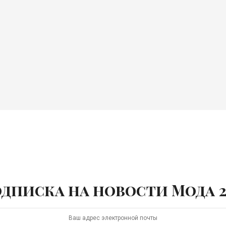
дписка на новости Мода 2
и топах добавляют современную новую нотку мягким
 костюмы с длинными свободными жакетами и