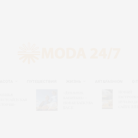
АСОТА
ПУТЕШЕСТВИЯ
ЖИЗНЬ
ART&FASHION
О 
Новый
«Дневник
юзикл
гастрон
капитана» –
Вестсайдская
путеводи
новая капсула
стория»
сайте ВД
БАСК