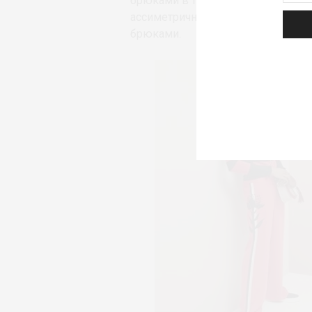
брюками в тон носят распахнутым
ассиметричными объемными элем
брюками.