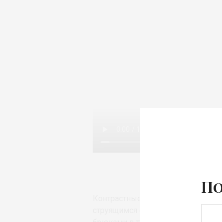
По
Контрастные полоски на брюках 
струящимся силуэтам. Пижамные