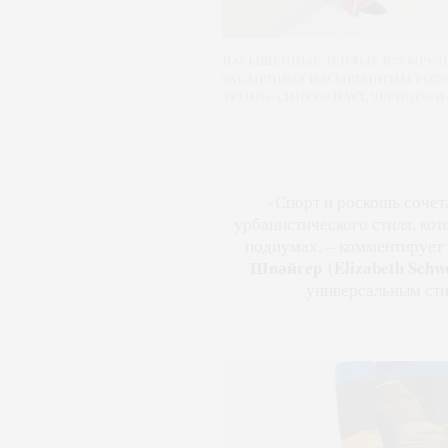
Насыщенные теплые изумрудны
заканчивая насыщенным розо
темно-синего NAVY, черного и 
«Спорт и роскошь сочет
урбанистического стиля, ко
подиумах, – комментирует
Швайгер
Elizabeth Schw
(
универсальным сти