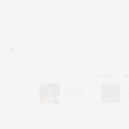
МОДА
КР
Адмиралтейская
М
Кристель
игла 2026 –
«
Коше для
Модный
и
Левайс
алгоритм