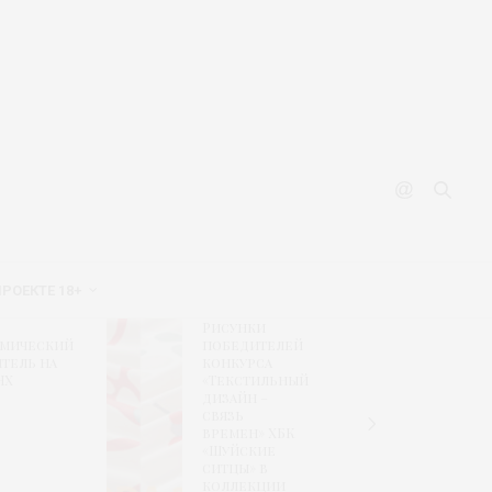
ПРОЕКТЕ 18+
Рисунки
Финал
омический
победителей
формир
тель на
конкурса
экспоз
НХ
«Текстильный
CPM sho
дизайн –
retail
связь
solutio
времен» ХБК
«Шуйские
ситцы» в
коллекции