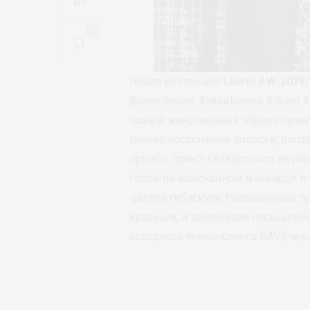
0
Новая коллекция
Laurèl AW-2018
@laurellovers #laurellovers #laur
новый женственный образ с принт
тонкие костюмные полоски, шотл
принты:
принт
-калейдоскоп на ро
голов на изысканном жаккарде и 
цветка гибискуса. Насыщенные те
красным, и заканчивая насыщен
холодного темно-синего NAVY, чер