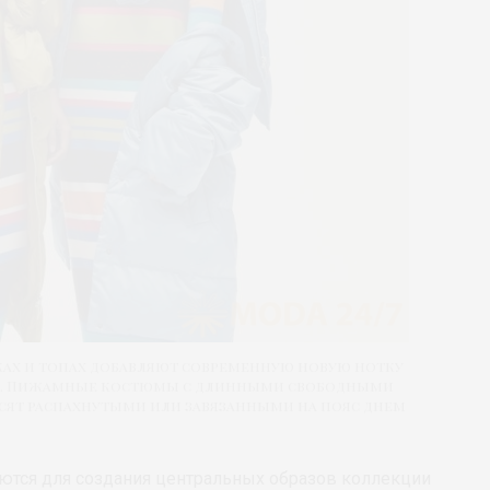
ках и топах добавляют современную новую нотку
м. Пижамные костюмы с длинными свободными
сят распахнутыми или завязанными на пояс днем
ются для создания центральных образов коллекции