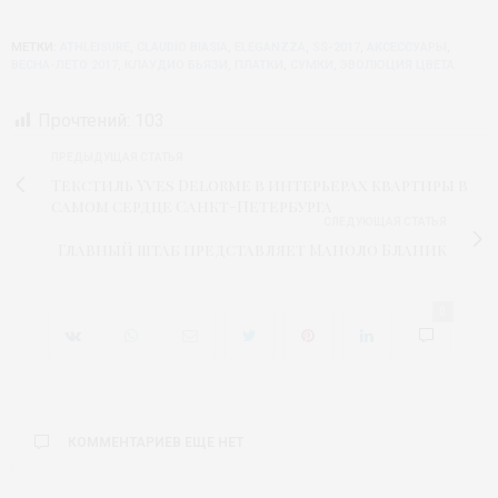
МЕТКИ:
ATHLEISURE
,
CLAUDIO BIASIA
,
ELEGANZZA
,
SS-2017
,
АКСЕССУАРЫ
,
ВЕСНА-ЛЕТО 2017
,
КЛАУДИО БЬЯЗИ
,
ПЛАТКИ
,
СУМКИ
,
ЭВОЛЮЦИЯ ЦВЕТА
Прочтений:
103
ПРЕДЫДУЩАЯ СТАТЬЯ
Текстиль Yves Delorme в интерьерах квартиры в
самом сердце Санкт-Петербурга
СЛЕДУЮЩАЯ СТАТЬЯ
Главный штаб представляет Маноло Бланик
0
КОММЕНТАРИЕВ ЕЩЕ НЕТ