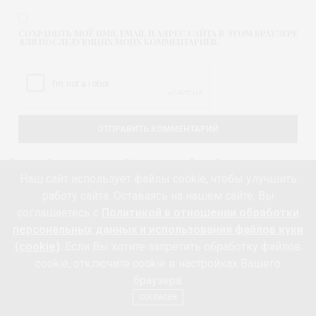
СОХРАНИТЬ МОЁ ИМЯ, EMAIL И АДРЕС САЙТА В ЭТОМ БРАУЗЕРЕ
ДЛЯ ПОСЛЕДУЮЩИХ МОИХ КОММЕНТАРИЕВ.
Этот сайт использует Akismet для борьбы со спамом.
Наш сайт использует файлы cookie, чтобы улучшить
Узнайте, как обрабатываются ваши данные
работу сайта. Оставаясь на нашем сайте, Вы
комментариев
.
соглашаетесь с
Политикой в отношении обработки
персональных данных и использования файлов куки
(cookie)
. Если Вы хотите запретить обработку файлов
cookie, отключите cookie в настройках Вашего
Вас также может заинтересовать
браузера.
СОГЛАСЕН