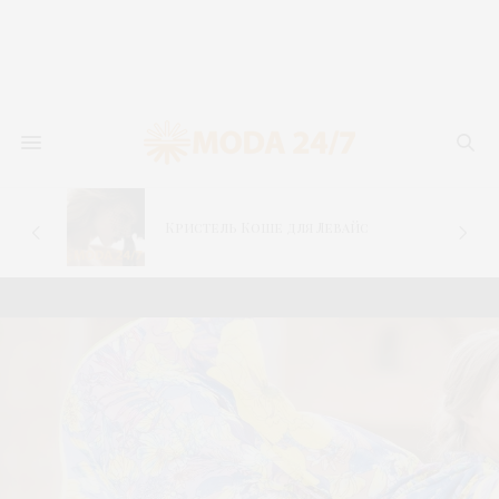
–
Кристель Коше для Левайс