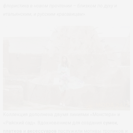
флористика в новом прочтении – близком по духу и
итальянским, и русским красавицам
».
Коллекция дополнена двумя линиями «Монстера» и
«Райский сад». Вдохновением для создания
сумок
,
платков
и
аксессуаров
послужили мотивы тропиков и