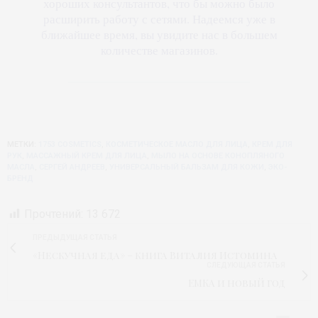
хороших консультантов, что бы можно было
расширить работу с сетями. Надеемся уже в
ближайшее время, вы увидите нас в большем
количестве магазинов.
МЕТКИ:
1753 COSMETICS
,
КОСМЕТИЧЕСКОЕ МАСЛО ДЛЯ ЛИЦА
,
КРЕМ ДЛЯ
РУК
,
МАССАЖНЫЙ КРЕМ ДЛЯ ЛИЦА
,
МЫЛО НА ОСНОВЕ КОНОПЛЯНОГО
МАСЛА
,
СЕРГЕЙ АНДРЕЕВ
,
УНИВЕРСАЛЬНЫЙ БАЛЬЗАМ ДЛЯ КОЖИ
,
ЭКО-
БРЕНД
Прочтений:
13 672
ПРЕДЫДУЩАЯ СТАТЬЯ
«Нескучная еда» – книга Виталия Истомина
СЛЕДУЮЩАЯ СТАТЬЯ
ЕМКА и новый год