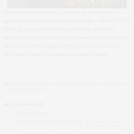
Современные женщины, которые предпочитают
сдержанный, элегантный стиль одежды – это
клиентки
EMKA. Среди моделей большой выбор офисной и
повседневной одежды: классические юбки-карандаш,
офисные блузки, изящные платья, стильные блузки
свободного кроя и комфортные модели брюк.
МЕТКИ:
EMKA
,
EMKA HOLIDAY
,
MODA 24/7
,
МЕГА БЕЛАЯ ДАЧА
,
НОВОГОДНЯЯ
КОЛЛЕКЦИЯ
,
НОВЫЙ ГОД
Прочтений:
342
ПРЕДЫДУЩАЯ СТАТЬЯ
Новый эко-бренд косметики – 1753 Cosmetics
СЛЕДУЮЩАЯ СТАТЬЯ
56-я выставка-ярмарка «Блошиный рынок»: