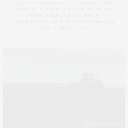
воздействие на кожу: питает, снимает воспаление,
ускоряет регенерацию, способствует устранению
мелких морщин. При этом поры не
закупориваются и масло быстро впитывается, не
оставляя жирной пленки.