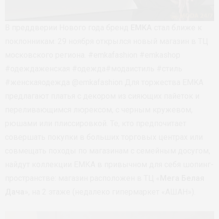
В преддверии Нового года бренд
EMKA
стал ближе к
поклонникам: 29 ноября открылся новый магазин в ТЦ
московского региона. #emkafashion #emkashop
#одеждаженская #одежда#модаистиль #стиль
#женскаяодежда @emkafashion Для торжества EMKA
предлагают платья с декором из сияющих пайеток и
переливающимся люрексом, с черным кружевом,
рюшами или плиссировкой. Те, кто предпочитает
совершать покупки в больших торговых центрах или
совмещать походы по магазинам с семейным досугом,
найдут коллекции ЕМКА в привычном для себя шопинг-
пространстве: магазин расположен в ТЦ «
Мега Белая
Дача
», на 2 этаже (недалеко гипермаркет «АШАН»).