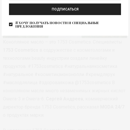
ПОДПИСАТЬСЯ
Я хочу получать новости и специальные
предложения
Конопляное масло – это 1753 Cosmetics. Специалисты
1753 Cosmetics
в содружестве с косметологами и
технологами beauty индустрии создали линейку
продуктов. #1753cosmetics #натуральнаякосметика
#натуральное #косметикаизконопли #кремдлярук
#маслодлялица #здороваякожа @1753cosmetics В
конопляном масле много незаменимых жирных кислот
Омега-3 и Омега-6.
Сергей Андреев
, коммерческий
директор бренда 1753 Cosmetics, рассказал
MODA 24/7
о продуктах марки.