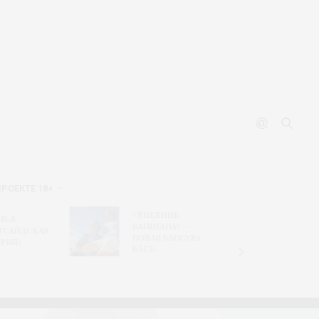
ПРОЕКТЕ 18+
Новый
«Дневник
икл
гастрономи
капитана» –
тсайдская
путеводите
новая капсула
рия»
сайте ВДНХ
БАСК