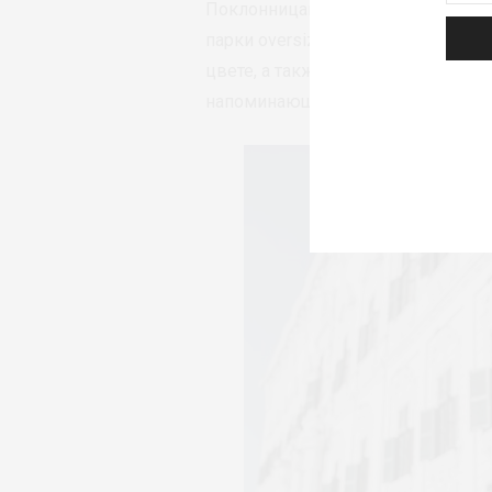
Поклонницам ярких решений адре
парки oversize в необычных отте
цвете, а также стеганые куртки-ж
напоминающим картины импресси