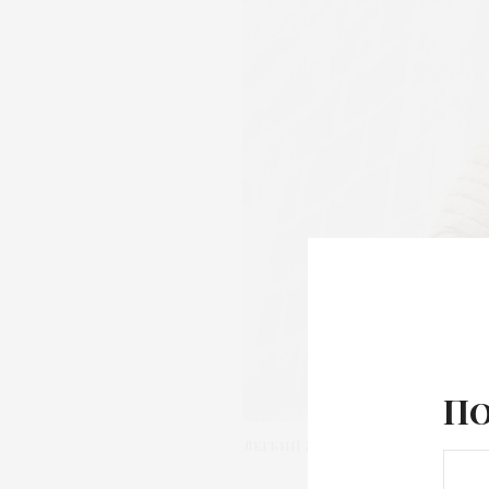
По
Легкий женский пуховик GEOX 