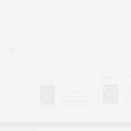
МОДА
КР
V
Адм
Форум
Международный
игл
«Новый
этно-фестиваль
Мо
ретейл»
«Стиль жизни –
алг
Культурный код»