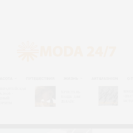
АСОТА
ПУТЕШЕСТВИЯ
ЖИЗНЬ
ART&FASHION
О 
иралтейская
Мюз
Кристель
а 2026 –
«Вес
Коше для
дный
исто
Левайс
оритм