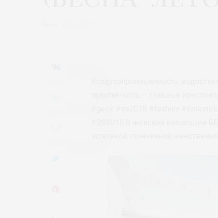
Автор:
МОДА 24/7
Воздухопроницаемость, водоотта
практичность – главные констант
#geox #ss2018 #fashion #ErnestoEs
#SS2018 В женской коллекции
G
эстетикой утонченной женственнос