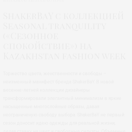
Nata Kina © Алексей Котерев
ShakerBaY с коллекцией
Seasonal tranquility
(«Сезонное
спокойствие») на
Kazakhstan fashion week
Торжество цвета, женственности и свободы –
неизменный манифест бренда ShakerBaY. В новой
весенне-летней коллекции дизайнеры
трансформировали элегантный минимализм в яркие
насыщенные многослойные образы, давая
неограничен­ую свободу выбора. ShakerBaY не первый
сезон доносит идею одежды для реальной жизни,
делая ставку на цвет и свободные силуэты. Объемные