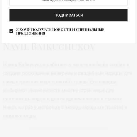
ПОДПИСАТЬСЯ
Я хочу получать новости и специальные
Arunaz © Алексей Котерев
предложения
Nayil Baikuchukov
Наиль Байкучуков работает в категории haute couture и
создает роскошные вечерние и свадебные наряды для
самых громких мероприятий страны. Его наряды
выбирают знаменитости многих стран мира для
светских выходов и для создания клипов и съемок.
Наиль не раз участвовал в международных показах и
неделях моды.