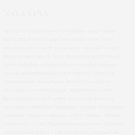
Nata Kina
Наталья Столбушкина во второй раз представляет
бренд Nata Kina на Kazakhstan fashion week и New
generation open way. В основе всех изделий бренда
лежит ручная работа. Так в предыдущей коллекции
Denim сollection использовалась преобразованная
техника декорирования ткани «синель». Nata Kina
поддерживает концепцию Upcycling и нередко
использует pre-owned вещи, придавая им новую
функциональность. В новой коллекции дизайнер
использует старинную японскую технику вышивания
«сашико», представляющую собой прямые стежки,
сложенные в узор. Переосмысляя технику «сашико»,
зарожденную ещё в 17 веке, Наталья украшает ей