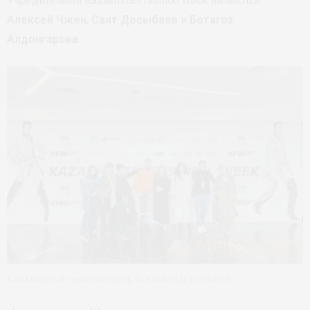
Учредителями Kazakhstan fashion week являются
Алексей Чжен
,
Саят Досыбаев
и
Ботагоз
Алдонгарова
.
Kazakhstan fashion week © Алексей Котерев