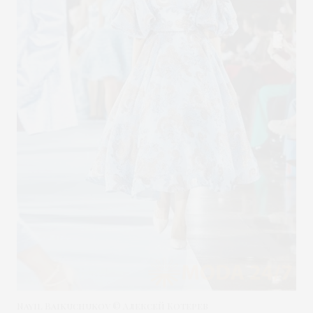
Nayil Baikuchukov © Алексей Котерев