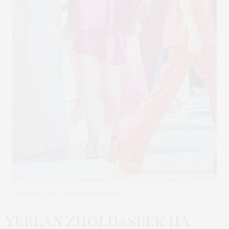
ShakerBaY © Алексей Котерев
Yerlan Zholdasbek на