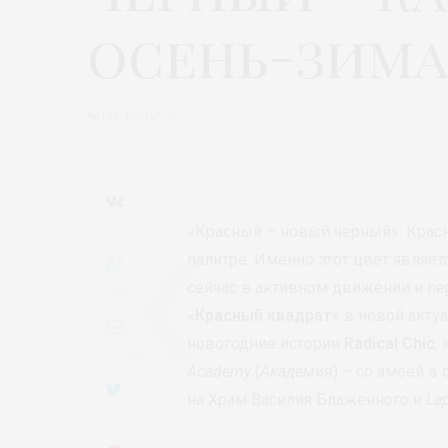
осень-зима 
Автор:
МОДА 24/7
«Красный – новый черный». Крас
палитре. Именно этот цвет являет
сейчас в активном движении и п
«
Красный квадрат
» в новой акт
новогодние истории
Radical Chic
,
Academy
(
Академия
) – со змеей в
на Храм Василия Блаженного и
La