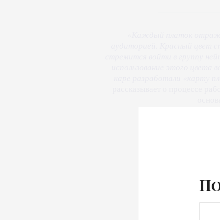
«
Каждый платок отража
аудиторией. Красный цвет ст
стремится войти в группу ней
использование этого цвета в
каре разработали «карту пл
рассказывает о процессе раб
основ
По