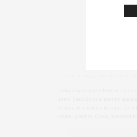
Клатч «Академия» © Radical Ch
Лаборатория цвета Radical Chic, с
цвета, разработала палитру красн
Используя научные методы, сезо
студии дизайна, бренд помогает 