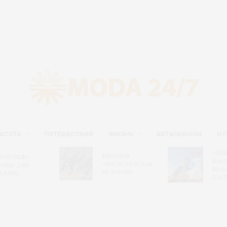
АСОТА
ПУТЕШЕСТВИЯ
ЖИЗНЬ
ART&FASHION
О 
«Дн
Мюзикл
ристель
капи
«Вестсайдская
оше для
нов
история»
евайс
БАС