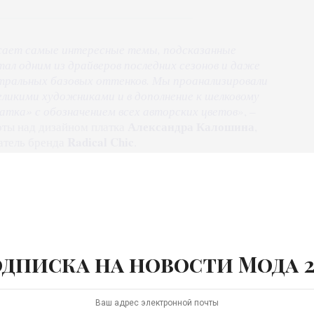
ет самые интересные темы, подсказанные
ал одним из драйверов последних сезонов и даже
тральных базовых оттенков. Мы проанализировали
еликими художниками и в дополнение к шелковому
атка» с обозначением всех авторских цветов
», –
Александра Калошина
оты над дизайном платка
,
Radical Chic
атель бренда
.
дписка на новости Мода 2