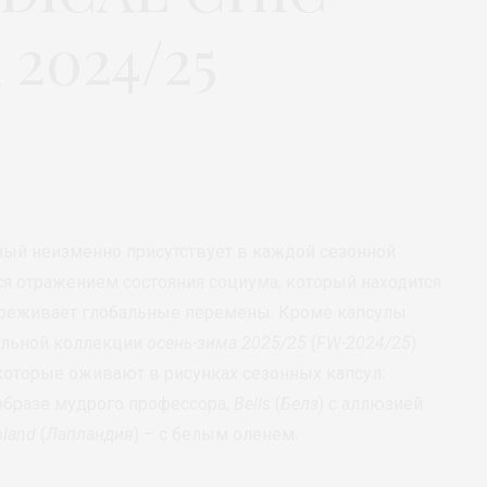
2024/25
ный неизменно присутствует в каждой сезонной
ся отражением состояния социума, который находится
ереживает глобальные перемены. Кроме капсулы
уальной коллекции
осень-зима 2025/25
(
FW-2024/25
)
 которые оживают в рисунках сезонных капсул:
 образе мудрого профессора,
Bells
(
Белз
) с аллюзией
pland
(
Лапландия
) – с белым оленем.