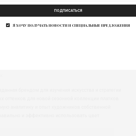
ПОДПИСАТЬСЯ
Я хочу получать новости и специальные предложения
ic
озданная брендом для изучения искусства и стратегии
ых оттенков для новой сезонной коллекции платков.
нную аналитику и опыт художников собственной
правильно и эффективно использовать цвет.