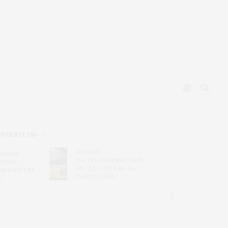
ПРОЕКТЕ 18+
Новый
Рисунк
евник
гастрономический
побед
тана» –
путеводитель на
конкур
ая капсула
сайте ВДНХ
«Текст
К
дизайн
связь
времен
«Шуйс
ситцы»
колле