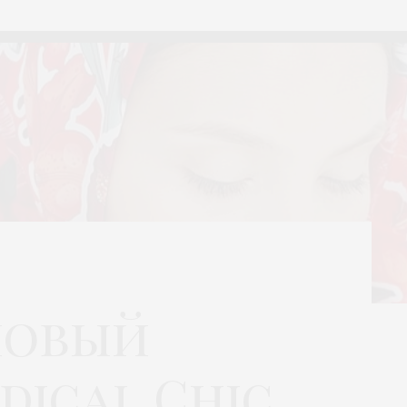
новый
dical Chic