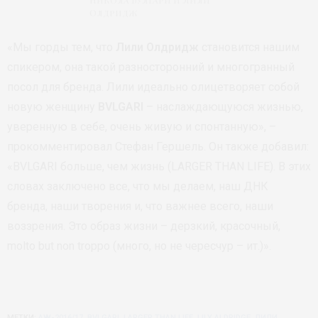
Олдридж
«Мы горды тем, что
Лили Олдридж
становится нашим
спикером, она такой разносторонний и многогранный
посол для бренда. Лили идеально олицетворяет собой
новую женщину
BVLGARI
– наслаждающуюся жизнью,
уверенную в себе, очень живую и спонтанную», –
прокомментировал Стефан Гершель. Он также добавил:
«BVLGARI больше, чем жизнь (LARGER THAN LIFE). В этих
словах заключено все, что мы делаем, наш ДНК
бренда, наши творения и, что важнее всего, наши
воззрения. Это образ жизни – дерзкий, красочный,
molto but non troppo (много, но не чересчур – ит.)».
МЕТКИ:
AW-2016/17
,
BVLGARI
,
LARGER THAN LIFE
,
LILY ALDRIDGE
,
ЛИЛИ