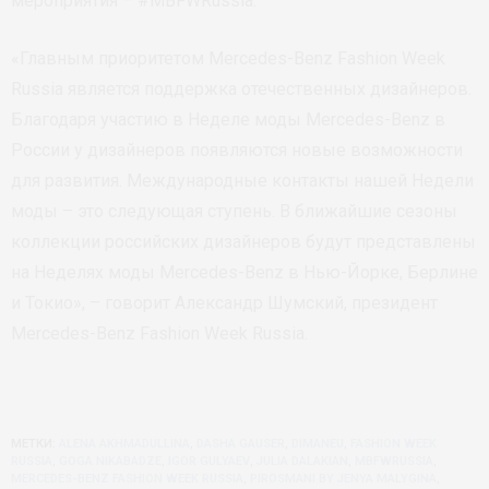
мероприятия – #MBFWRussia.
«Главным приоритетом Mercedes-Benz Fashion Week
Russia является поддержка отечественных дизайнеров.
Благодаря участию в Неделе моды Mercedes-Benz в
России у дизайнеров появляются новые возможности
для развития. Международные контакты нашей Недели
моды – это следующая ступень. В ближайшие сезоны
коллекции российских дизайнеров будут представлены
на Неделях моды Mercedes-Benz в Нью-Йорке, Берлине
и Токио», – говорит Александр Шумский, президент
Mercedes-Benz Fashion Week Russia.
МЕТКИ:
ALENA AKHMADULLINA
,
DASHA GAUSER
,
DIMANEU
,
FASHION WEEK
RUSSIA
,
GOGA NIKABADZE
,
IGOR GULYAEV
,
JULIA DALAKIAN
,
MBFWRUSSIA
,
MERCEDES-BENZ FASHION WEEK RUSSIA
,
PIROSMANI BY JENYA MALYGINA
,