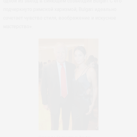
одной из звезд в сияющем созвездии Bulgari. С его
подчеркнуто римской харизмой, Bulgari идеально
сочетает чувство стиля, воображение и искусное
мастерство».
Никола Булгари и Лили