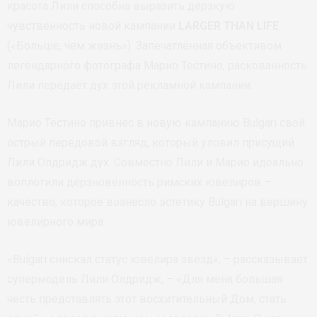
красота Лили способна выразить дерзкую
чувственность новой кампании
LARGER THAN LIFE
(«Больше, чем жизнь»). Запечатлённая объективом
легендарного фотографа Марио Тестино, раскованность
Лили передаёт дух этой рекламной кампании.
Марио Тестино привнес в новую кампанию Bulgari свой
острый передовой взгляд, который уловил присущий
Лили Олдридж дух. Совместно Лили и Марио идеально
воплотили дерзновенность римских ювелиров –
качество, которое вознесло эстетику Bulgari на вершину
ювелирного мира.
«Bulgari снискал статус ювелира звезд», – рассказывает
супермодель Лили Олдридж, – «Для меня большая
честь представлять этот восхитительный Дом, стать