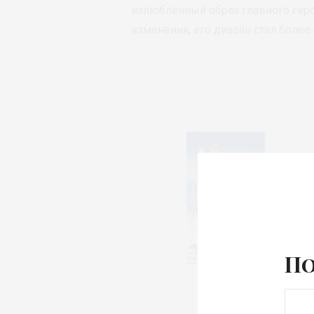
излюбленный образ главного геро
изменения, его дизайн стал боле
По