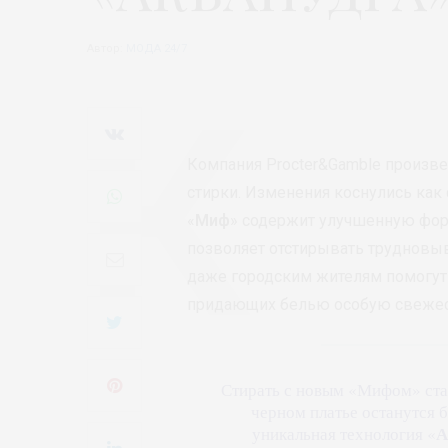
Автор:
МОДА 24/7
Компания Procter&Gamble произве
стирки. Изменения коснулись как 
«
Миф
» содержит улучшенную фор
позволяет отстирывать трудновы
даже городским жителям помогут
придающих белью особую свежес
Стирать с новым «Мифом» ста
черном платье останутся б
А
уникальная технология «