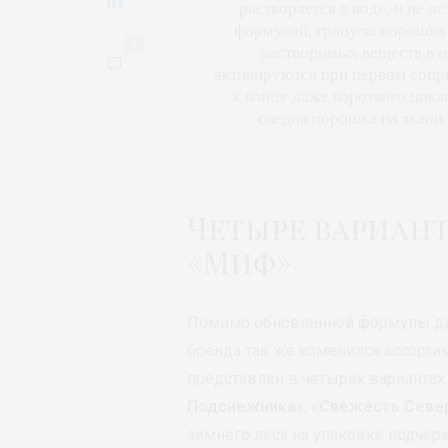
растворяется в воде, и не 
формулой, гранулы порошка 
0
растворимых веществ в 
активируются при первом сопри
к концу даже короткого цикл
следов порошка на ткани,
Четыре вариант
«Миф»
Помимо обновленной формулы для
бренда так же изменился ассорти
представлен в четырех вариантах:
Подснежника
», «
Свежесть Севе
зимнего леса на упаковке подчер