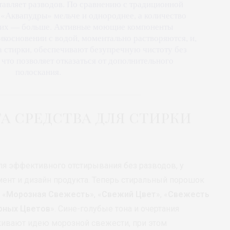
оставляет разводов. По сравнению с традиционной
«Аквапудры» мельче и однороднее, а количество
них — больше. Активные моющие компоненты
косновении с водой, моментально растворяются, и,
а стирки, обеспечивают безупречную чистоту без
 что позволяет отказаться от дополнительного
полоскания.
а средства для стирки
 эффективного отстирывания без разводов, у
мент и дизайн продукта. Теперь стиральный порошок
 «
Морозная Свежесть
», «
Свежий Цвет
», «
Свежесть
рных Цветов
». Сине-голубые тона и очертания
кивают идею морозной свежести, при этом