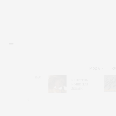
МОДА
КР
Адмиралтейская
М
Кристель
игла 2026 –
«
Коше для
Модный
и
Левайс
алгоритм