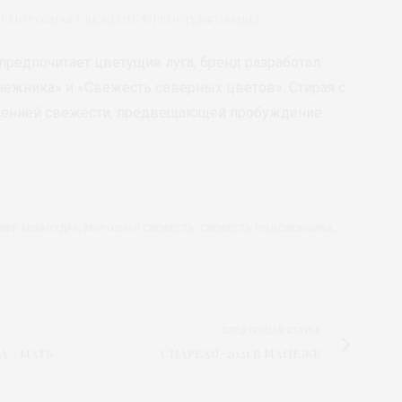
 и Морозная Свежесть ©Procter&Gamble
 предпочитает цветущие луга, бренд разработал
ежника» и «Свежесть северных цветов». Стирая с
есенней свежести, предвещающей пробуждение
МИФ АКВАПУДРА
,
МОРОЗНАЯ СВЕЖЕСТЬ
,
СВЕЖЕСТЬ ПОДСНЕЖНИКА
,
СЛЕДУЮЩАЯ СТАТЬЯ
а - мать
Chapeau-2021 в Манеже