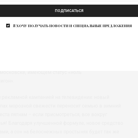
ПОДПИСАТЬСЯ
ежесть, Свежесть Подснежника, Свежесть
amble
Я хочу получать новости и специальные предложения
эффективна, но и экологична. Продукт не содержит
я, активные моющие компоненты биоразлагаемые и
оде, на энергосберегающих и коротких циклах.
ся с использованием возобновляемой электроэнергии
московске, имеющем статус «ноль
игон».
 рекламной кампанией на телевидении: новый
апах морозной свежести переносит семью в зимний
еста пятнам – если присмотреться, все вокруг
лья! Благодаря улучшенной формуле, новое средство
ами, а сон на белоснежных простынях будет так же