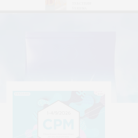
текстиля
Yerrna
РЕКЛАМА