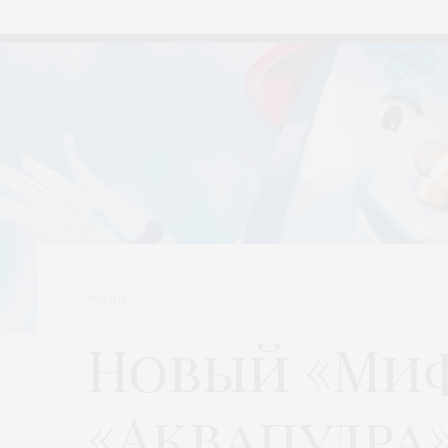
ЖИЗНЬ
Новый «Миф
«Аквапудра