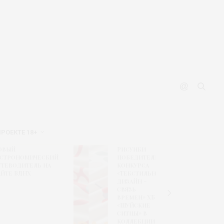
ПРОЕКТЕ 18+
Рисунки
Финал
омический
победителей
формир
тель на
конкурса
экспоз
НХ
«Текстильный
CPM sho
дизайн –
retail
связь
solutio
времен» ХБК
«Шуйские
ситцы» в
коллекции