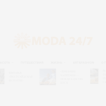
АСОТА
ПУТЕШЕСТВИЯ
ЖИЗНЬ
ART&FASHION
О 
Новый
«Дневник
юзикл
гастрон
капитана» –
Вестсайдская
путеводи
новая капсула
стория»
сайте ВД
БАСК