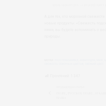
Миф Аквапудра – Свежий Цвет
А для тех, кто морозной свежести
новые продукты: «Свежесть подсн
ними, вы будете вспоминать о в
природы.
МЕТКИ:
PROCTER&GAMBLE
,
АКВАПУДРА
,
МИФ
,
СВЕЖЕСТЬ СЕВЕРНЫХ ЦВЕТОВ
,
СВЕЖИЙ ЦВЕТ
Прочтений:
1 347
ПРЕДЫДУЩАЯ СТАТЬЯ
Поле, русское поле... и каш
наша