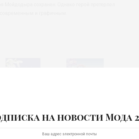
я Мойдодыра сохранен. Однако герой претерпел
е современным и графичным.
дписка на новости Мода 2