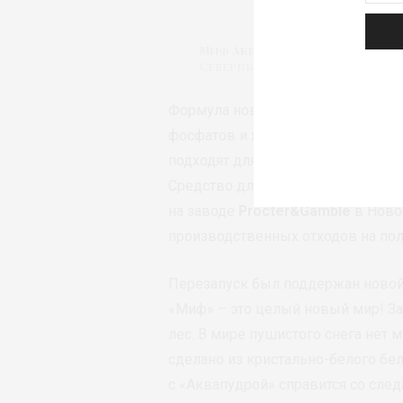
Миф Аквапудра
– Морозная Св
Северных Цветов ©Procter&G
Формула нового «Миф» не только 
фосфатов и хлорного отбеливани
подходят для стирки в холодной в
Средство для стирки производит
на заводе
Procter&Gamble
в Ново
производственных отходов на пол
Перезапуск был поддержан новой
«Миф» – это целый новый мир! З
лес. В мире пушистого снега нет м
сделано из кристально-белого бе
с «Аквапудрой» справится со след