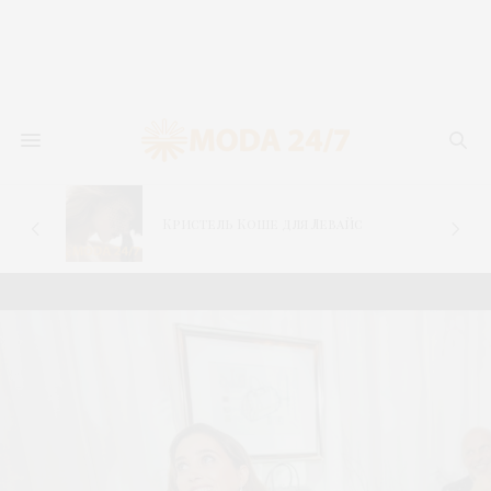
Мюзикл «Вестс
Кристель Коше для Левайс
история»