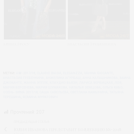
Алина Гросу
Анастасия Гребенкина
МЕТКИ:
AW-2017/18
,
CLAUDIO BIASIA
,
ELEGANZZA
,
VAHINA GIOCANTE
,
АНАСТАСИЯ ГРЕБЕНКИНА
,
АНЖЕЛИКА АГУРБАШ
,
АННА КАЛАШНИКОВА
,
ВАИНА
ДЖОКАНТЕ
,
ЖАННА ЭППЛЕ
,
КЛАУДИО БЬЯЗИ
,
ЛАРИСА ВЕРБИЦКАЯ
,
ЛОЯ
,
МАРИЯ БЕРСЕНЕВА
,
МАРИЯ ШУМАКОВА
,
НАТАЛЬЯ ЗЕМЦОВА
,
ОЛЬГА КАБО
,
ОСЕНЬ-ЗИМА 2017/18
,
САША САВЕЛЬЕВА
,
СВЕТЛАНА КАМЫНИНА
,
ТАТЬЯНА
ТЕРЕШИНА
,
ЯСМИНА МУРАТОВИЧ
Прочтений:
207
ПРЕДЫДУЩАЯ СТАТЬЯ
Юлия Иванова представит коллекцию SS-2018