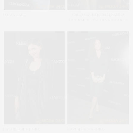
Ольга Кабо
Саша Савельева и Ваина
Джоканте (Vahina Giocante)
Наталья Земцова
Мария Шумакова