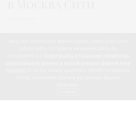
в Москва Сити
Автор:
МОДА 24/7
Наш сайт использует файлы cookie, чтобы улучшить
работу сайта. Оставаясь на нашем сайте, Вы
соглашаетесь с
Политикой в отношении обработки
персональных данных и использования файлов куки
(cookie)
. Если Вы хотите запретить обработку файлов
cookie, отключите cookie в настройках Вашего
браузера.
СОГЛАСЕН
8 октября «
Novotel Москва Сити
» @novotelhotels