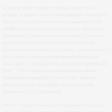
«
В основе любого предмета одежды скрыта своя
история. Оставаясь верной такому видению творческого
процесса, я представляю коллекцию
весна-лето 2018
L`AIRte
, которая предлагает отправиться в чувственное
путешествие по миру и попытаться увидеть, услышать и
узнать их посредством чувств и эмоций. Часто тех,
которые неуловимо витают в воздухе
», – рассказывает о
своей новой коллекции
Юлия Иванова
@ivanova.jk.
Показ новой коллекции весна-лето 2018 #
IVANOVA
SS-
2018
– L`AIRte пройдет в рамках
Mercedes-Benz
Fashion Week Russia
@mbfwrussia, ЦВЗ «
Манеж
»
@moscowmanege,
22 октября
, сбор гостей
15:30
#mbfwrussia #MULERMANBAND .
L`AIRte – собирательный образ подвижной свободной