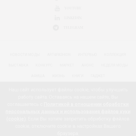
YOUTUBE
LINKEDIN
TELEGRAM
НОВОСТИ МОДЫ
ART&FASHION
ИНТЕРВЬЮ
КОЛЛЕКЦИЯ
ВЫСТАВКА
КОНКУРС
МАРКЕТ
АНОНС
НЕДЕЛЯ МОДЫ
АФИША
ЖИЗНЬ
КНИГИ
ГАДЖЕТ
РАДОСТИ ЖИЗНИ С АННОЙ В
КРАСОТА
ПАРФЮМЕРИЯ
Наш сайт использует файлы cookie, чтобы улучшить
работу сайта. Оставаясь на нашем сайте, Вы
КИНО И МОДА
ПУТЕШЕСТВИЯ
ЕДА
ЗДОРОВЬЕ
соглашаетесь с
Политикой в отношении обработки
О ПРОЕКТЕ 18+
КОНТАКТЫ «МОДА 24/7»
НЕДВИЖИМОСТЬ
персональных данных и использования файлов куки
(cookie)
. Если Вы хотите запретить обработку файлов
ПАРТНЁРЫ
FEEDBURNER МОДА 24/7
ПОДПИСКА
cookie, отключите cookie в настройках Вашего
ИНФОРМАЦИЯ ОБ ОБРАБОТКЕ ПЕРСОНАЛЬНЫХ ДАННЫХ И
браузера.
ИСПОЛЬЗОВАНИИ ФАЙЛОВ КУКИ (COOKIE)