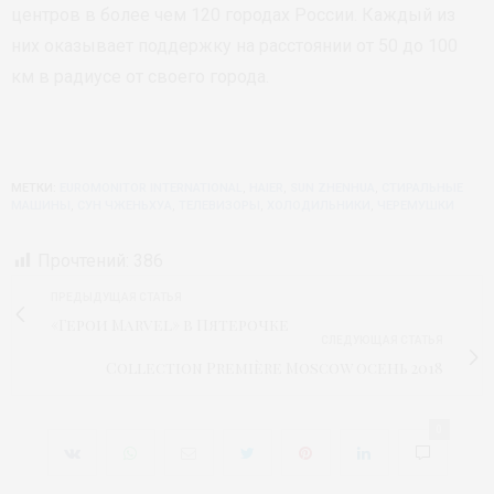
центров в более чем 120 городах России. Каждый из
них оказывает поддержку на расстоянии от 50 до 100
км в радиусе от своего города.
МЕТКИ:
EUROMONITOR INTERNATIONAL
,
HAIER
,
SUN ZHENHUA
,
СТИРАЛЬНЫЕ
МАШИНЫ
,
СУН ЧЖЕНЬХУА
,
ТЕЛЕВИЗОРЫ
,
ХОЛОДИЛЬНИКИ
,
ЧЕРЕМУШКИ
Прочтений:
386
ПРЕДЫДУЩАЯ СТАТЬЯ
«Герои Marvel» в Пятерочке
СЛЕДУЮЩАЯ СТАТЬЯ
Collection Première Moscow осень 2018
0