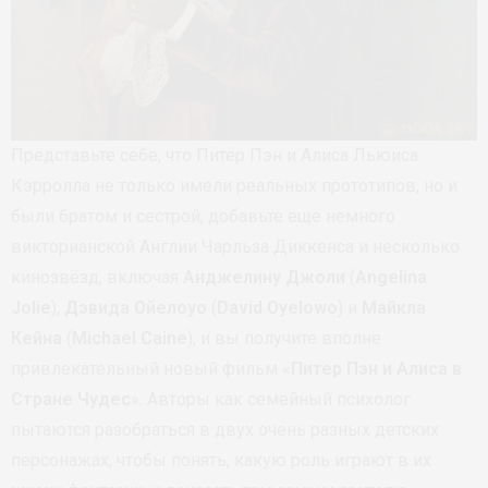
Представьте себе, что Питер Пэн и Алиса Льюиса
Кэрролла не только имели реальных прототипов, но и
были братом и сестрой, добавьте еще немного
викторианской Англии Чарльза Диккенса и несколько
кинозвёзд, включая
Анджелину Джоли
(
Angelina
Jolie
),
Дэвида Ойелоуо
(
David Oyelowo
) и
Майкла
Кейна
(
Michael Caine
), и вы получите вполне
привлекательный новый фильм «
Питер Пэн и Алиса в
Стране Чудес
». Авторы как семейный психолог
пытаются разобраться в двух очень разных детских
персонажах, чтобы понять, какую роль играют в их