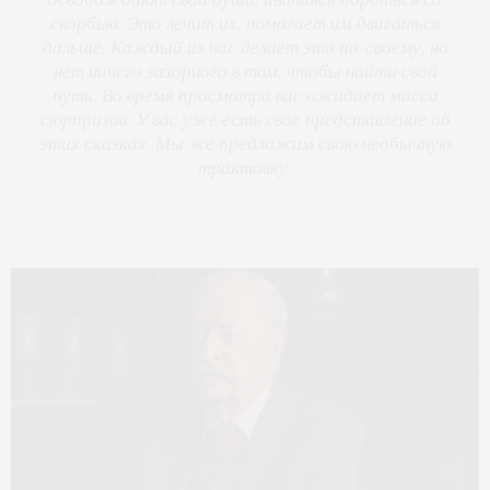
скорбью. Это лечит их, помогает им двигаться
дальше. Каждый из нас делает это по-своему, но
нет ничего зазорного в том, чтобы найти свой
путь. Во время просмотра вас ожидает масса
сюрпризов. У вас уже есть свое представление об
этих сказках. Мы же предложим свою необычную
трактовку
.