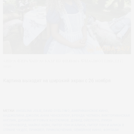
Алиса (Кира Чанса): кадр из фильма. ©Maginot Line, LLC
2020
Картина выходит на широкий экран с 26 ноября.
МЕТКИ:
ANGELINA JOLIE
,
DAVID OYELOWO
,
АМЕРИКАНСКОЕ КИНО
,
АНДЖЕЛИНА ДЖОЛИ
,
АННА ЧЕНСЕЛЛОР
,
БРЕНДА ЧЕПМЕН
,
ВИКТОРИАНСКАЯ
АНГЛИЯ
,
ДИЗАЙН ИГРОВЫХ КОСТЮМОВ
,
ДЭВИД ОЙЕЛОУО
,
ЛУИЗА
СТЬЕРНСВОРД
,
МАЙКЛ КЕЙН
,
ПИТЕР ПЭН И АЛИСА
,
ПИТЕР ПЭН И АЛИСА В
СТРАНЕ ЧУДЕС
,
ПРИКВЕЛ
,
ПРИКЛЮЧЕНИЯ
,
СЕМЕЙНОЕ КИНО
,
ФЭНТАЗИ