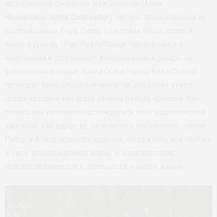
исполненной снобизма тети Элеонор (
Анна
Ченселлор
/
Anna Chancellor
), сестры происходящей из
богатой семьи Роуз. Питер (Джордан Нэш/Jordan A.
Nash) и Дэвид (Рис Йейтс/Reece Yates) воюют с
индейцами и устраивают воображаемые рейды на
заброшенной лодке, Алиса (Кира Чанса/Keira Chansa)
проводит замысловатые чаепития для своих кукол,
среди которых мы сразу узнаем белого кролика. Как
только мы начинаем наслаждаться этой идиллической
картиной, как вдруг из-за нелепого несчастного случая
Питер и Алиса остаются вдвоем, погружаясь все глубже
в свои воображаемые миры, и, впоследствии,
приспосабливаются к реальности и новой жизни.