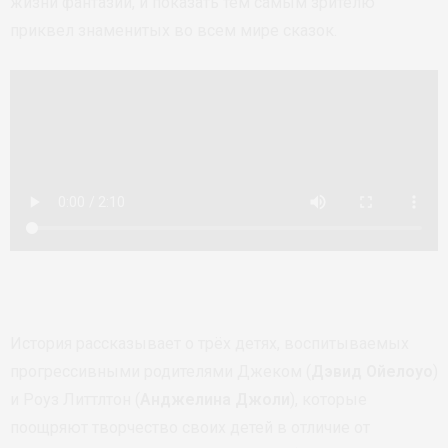
жизни фантазии, и показать тем самым зрителю
приквел знаменитых во всем мире сказок.
История рассказывает о трёх детях, воспитываемых
прогрессивными родителями Джеком (
Дэвид Ойелоуо
)
и Роуз Литтлтон (
Анджелина Джоли
), которые
поощряют творчество своих детей в отличие от