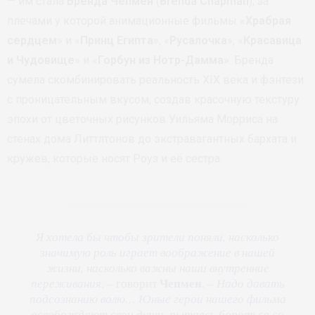
— им стала
Бренда Чепмен
(
Brenda Chapman
), за
плечами у которой анимационные фильмы «
Храбрая
сердцем
» и «
Принц Египта
», «
Русалочка
», «
Красавица
и Чудовище
» и «
Горбун из Нотр-Дамма
». Бренда
сумела скомбинировать реальность XIX века и фэнтези
с проницательным вкусом, создав красочную текстуру
эпохи от цветочных рисунков Уильяма Морриса на
стенах дома Литтлтонов до экстравагантных бархата и
кружев, которые носят Роуз и её сестра.
Я хотела бы чтобы зрители поняли, насколько
значимую роль играет воображение в нашей
жизни, насколько важны наши внутренние
Чепмен
переживания
, – говорит
. –
Надо давать
подсознанию волю… Юные герои нашего фильма
освобождают свои души, пытаясь бороться со