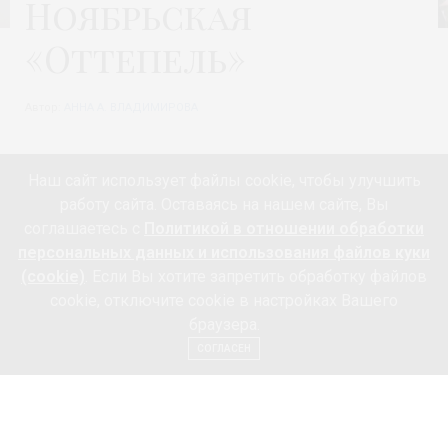
Ноябрьская
«Оттепель»
Автор:
АННА А. ВЛАДИМИРОВА
Наш сайт использует файлы cookie, чтобы улучшить
работу сайта. Оставаясь на нашем сайте, Вы
соглашаетесь с
Политикой в отношении обработки
персональных данных и использования файлов куки
(cookie)
. Если Вы хотите запретить обработку файлов
cookie, отключите cookie в настройках Вашего
браузера.
СОГЛАСЕН