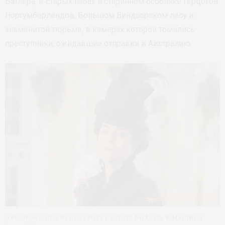
Батлера, в старых пабах и старинном особняке герцогов
Нортумберлендов, Большом Виндзорском лесу и
знаменитой тюрьме, в камерах которой томились
преступники, ожидавшие отправки в Австралию.
Элеонор (Анна Ченселлор): кадр из фильма. ©Maginot