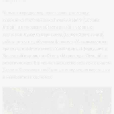
Line, LLC 2020
Чепмен и продюсеры пригласили в команду
художника-постановщика
Лучану Арриги
(
Luciana
Arrighi
) и ветерана в области дизайна игровых
костюмов
Луизу Стьернсворд
(
Louise Stjernsward
),
работавшую над образами фильмов «
Ускользающая
красота
» и «
Мечтатели
», «
Уимблдон
», «
Щелкунчик и
Крысиный король
» и «
Отель «Мэриголд»: Лучший из
экзотических
». В фильме множество отсылок к книгам
Барри и Кэрролла и необычные интересные персонажи
в невероятных костюмах.