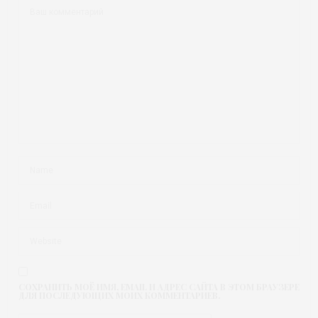
СОХРАНИТЬ МОЁ ИМЯ, EMAIL И АДРЕС САЙТА В ЭТОМ БРАУЗЕРЕ
ДЛЯ ПОСЛЕДУЮЩИХ МОИХ КОММЕНТАРИЕВ.