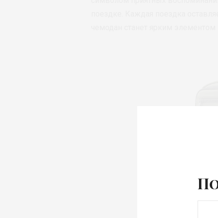
символом приятных воспоминаний
поездке. Каждая поездка оставляе
чемодан станет ярким элементом
По