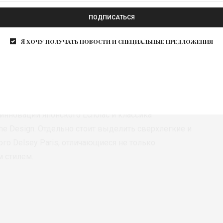
ПОДПИСАТЬСЯ
y One © ЧемоданPRO
Я хочу получать новости и специальные предложения
тильных и практичных сумок, которыми можно
Лаконичный дизайн, прочность и функциональность,
ия – в ЧемоданPRO представлена селекция
водителей мирового уровня. Удобные и
инновации японского Echolac и классика
she Design. Отдельно стоит выделить сверхлегкие и
го Delsey Paris, отличающиеся не только
 стилем.