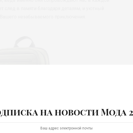
, ведь именно они сопровождают нас в каждой
т след в памяти благодаря деталям, и уютный
 Вашего незабываемого приключения.
дписка на новости Мода 2