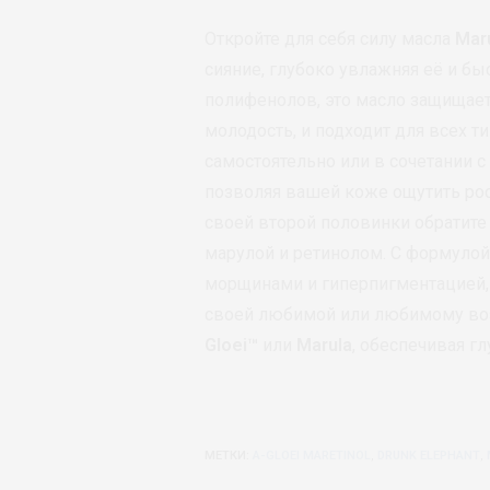
Откройте для себя силу масла
Mar
сияние, глубоко увлажняя её и б
полифенолов, это масло защищает
молодость, и подходит для всех т
самостоятельно или в сочетании 
позволяя вашей коже ощутить рос
своей второй половинки обратит
марулой и ретинолом. С формулой
морщинами и гиперпигментацией, 
своей любимой или любимому воз
Gloei™
или
Marula
, обеспечивая г
МЕТКИ:
A-GLOEI MARETINOL
,
DRUNK ELEPHANT
,