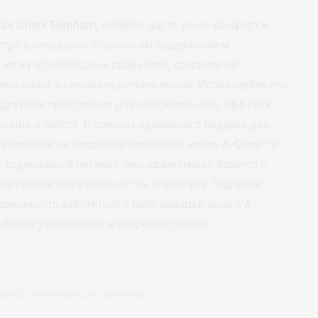
ula
Drunk Elephant
, которое дарит коже комфорт и
ыстро впитываясь. С высоким содержанием
 кожу от свободных радикалов, сохраняя её
ипов кожи, включая чувствительную. Используйте его
с другими средствами для максимального эффекта,
кошь и заботу. В поисках идеального подарка для
е внимание на восстанавливающее масло
A-Gloei™
с
, содержащей ретинол, оно эффективно борется с
придавая коже ровный тон и текстуру. Подарите
можность заботиться о себе каждый день с
A-
лубокое увлажнение и здоровое сияние.
MARULA
,
VIRGIN MARULA LUXURY FACIAL