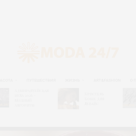
АСОТА
ПУТЕШЕСТВИЯ
ЖИЗНЬ
ART&FASHION
О 
иралтейская
Мюз
Кристель
а 2026 –
«Вес
Коше для
дный
исто
Левайс
оритм