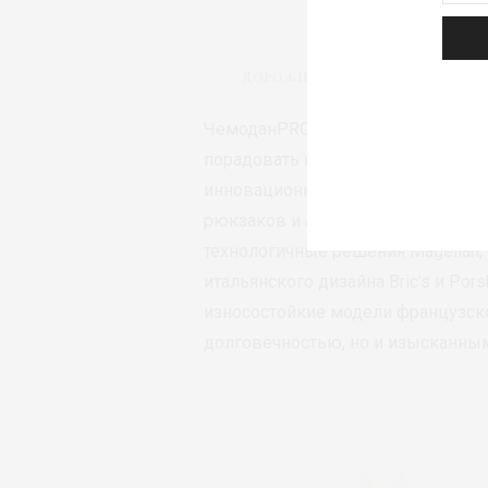
Дорожный рюкзак Echolac Da
ЧемоданPRO представляет идеи с
порадовать и мужчин, и женщин. 
инновационные и стильные решен
рюкзаков и аксессуаров от произ
технологичные решения Magellan, 
итальянского дизайна Bric’s и Por
износостойкие модели французско
долговечностью, но и изысканным