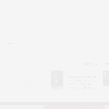
МОДА
КР
V
Адм
Форум
Международный
игл
«Новый
этно-фестиваль
Мо
ретейл»
«Стиль жизни –
алг
Культурный код»