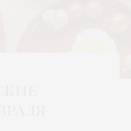
ские
враля