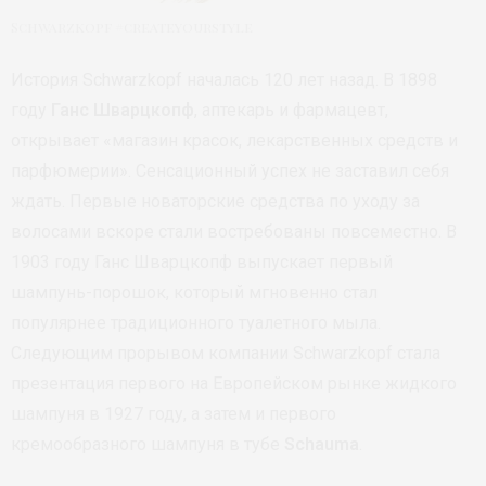
Schwarzkopf #createyourstyle
История Schwarzkopf началась 120 лет назад. В 1898
году
Ганс Шварцкопф
, аптекарь и фармацевт,
открывает «магазин красок, лекарственных средств и
парфюмерии». Сенсационный успех не заставил себя
ждать. Первые новаторские средства по уходу за
волосами вскоре стали востребованы повсеместно. В
1903 году Ганс Шварцкопф выпускает первый
шампунь-порошок, который мгновенно стал
популярнее традиционного туалетного мыла.
Следующим прорывом компании Schwarzkopf стала
презентация первого на Европейском рынке жидкого
шампуня в 1927 году, а затем и первого
кремообразного шампуня в тубе
Schauma
.