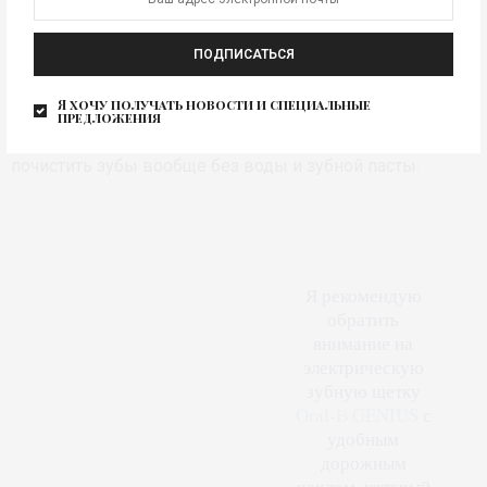
Первое и самое необходимое — это зубная щетка.
ПОДПИСАТЬСЯ
Современный рынок предлагает большой выбор
зубных щеток: мануальные, электрические разных
Я хочу получать новости и специальные
предложения
типов и даже одноразовые, которые позволяют
почистить зубы вообще без воды и зубной пасты.
Я рекомендую
обратить
внимание на
электрическую
зубную щетку
Oral-В GENIUS
с
удобным
дорожным
чехлом, который