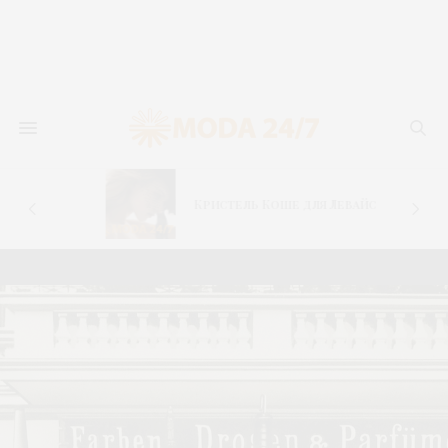
–
Кристель Коше для Левайс