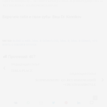
Олег Конников – эксперт бренда Oral-B и передачи «На 10
лет моложе» на Первом канале
Берегите себя и свои зубы. Ваш Dr. Konnikov
МЕТКИ:
BLEND-A-MED
,
ORAL-B SATIN FLOSS
,
ORAL-В
,
ORAL-В GENIUS
,
ЧТО
ВЗЯТЬ С СОБОЙ В ОТПУСК
Прочтений:
407
ПРЕДЫДУЩАЯ СТАТЬЯ
TESLA PLACE
СЛЕДУЮЩАЯ СТАТЬЯ
Schwarzkopf: 120 лет инноваций
#createyourstyle
1