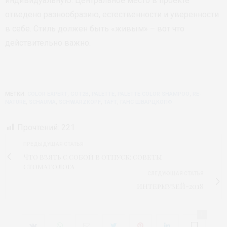
индивидуальную. Центральное место в проекте
отведено разнообразию, естественности и уверенности
в себе. Стиль должен быть «живым» – вот что
действительно важно.
МЕТКИ:
COLOR EXPERT
,
GOT2B
,
PALETTE
,
PALETTE COLOR SHAMPOO
,
RE-
NATURE
,
SCHAUMA
,
SCHWARZKOPF
,
TAFT
,
ГАНС ШВАРЦКОПФ
Прочтений:
221
ПРЕДЫДУЩАЯ СТАТЬЯ
Что взять с собой в отпуск: советы
стоматолога
СЛЕДУЮЩАЯ СТАТЬЯ
Интермузей-2018
1