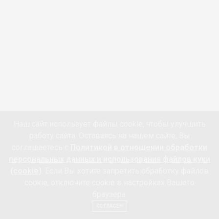
Наш сайт использует файлы cookie, чтобы улучшить
работу сайта. Оставаясь на нашем сайте, Вы
VK
соглашаетесь с
Политикой в отношении обработки
TWITTER
персональных данных и использования файлов куки
(cookie)
. Если Вы хотите запретить обработку файлов
YOUTUBE
cookie, отключите cookie в настройках Вашего
LINKEDIN
браузера.
TELEGRAM
СОГЛАСЕН