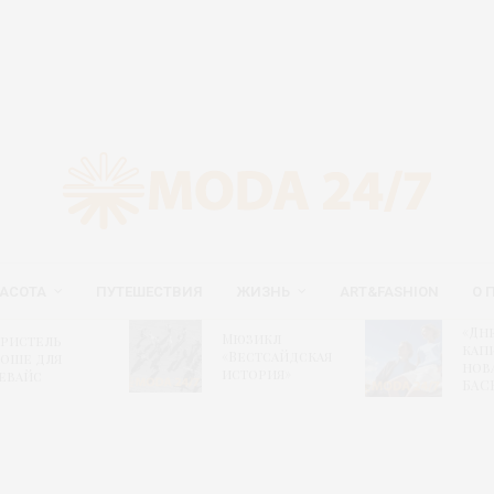
АСОТА
ПУТЕШЕСТВИЯ
ЖИЗНЬ
ART&FASHION
О 
«Дн
Мюзикл
ристель
капи
«Вестсайдская
оше для
нов
история»
евайс
БАС