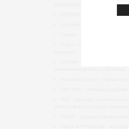
делающего человека центром люб
MERMAN – одежда, сочетающая
La morale – женская одежда д
L’estate – женская одежда тре
PUOLI – женские рубашки overs
рукавами;
«Штука» – дизайнерская одеж
экспериментировать с образами;
Николаева Ольга – нарядная о
Senti Kath – стильная и удобна
IACO – одежда спроектирована
себя комфортно и модно, занимая
LUDOR – одежда, подчеркивающ
DARYA KIPRIYANOVA – женская 