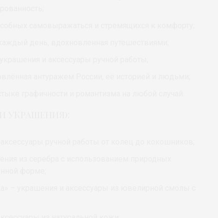
ированность;
особных самовыражаться и стремящихся к комфорту;
каждый день, вдохновленная путешествиями;
е украшения и аксессуары ручной работы;
овлённая антуражем России, её историей и людьми;
тыке графичности и романтизма на любой случай.
и украшения):
 и аксессуары ручной работы от колец до кокошников;
шения из серебра с использованием природных
енной форме;
а» – украшения и аксессуары из ювелирной смолы с
аксессуары из натуральной кожи;