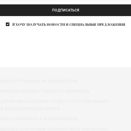
ого пространства;
ПОДПИСАТЬСЯ
 женственность и удобство;
Я хочу получать новости и специальные предложения
ля вечерних и торжественных мероприятий;
ндовых фасонов;
ize, состоящие из 2-х половин с отстегивающимися
да для молодых девушек, которые любят
дежда для женщин на каждый день;
я женская одежда от молодого дизайнера;
 для активных людей, которые хотят чувствовать
сь водными видами спорта;
ая утонченность и женственность;
одежда, сочетающая сложный крой, элегантные