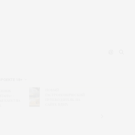
ПРОЕКТЕ 18+
Новый
Рисунк
евник
гастрономический
побед
тана» –
путеводитель на
конкур
ая капсула
сайте ВДНХ
«Текст
К
дизайн
связь
времен
«Шуйс
ситцы»
колле