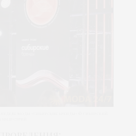
 неделе моды «Сибирские бренды» © Сибирский
х индустрий
 проведения: