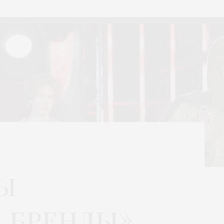
ы
 бренды»