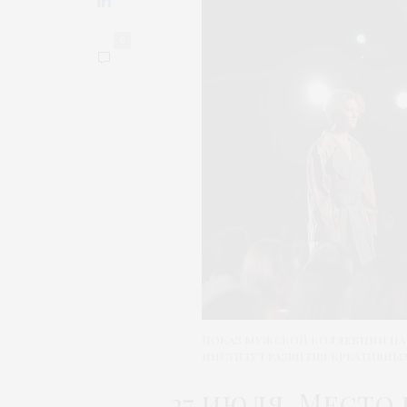
0
Показ мужской коллекции на
институт развития креативны
27 июля. Место