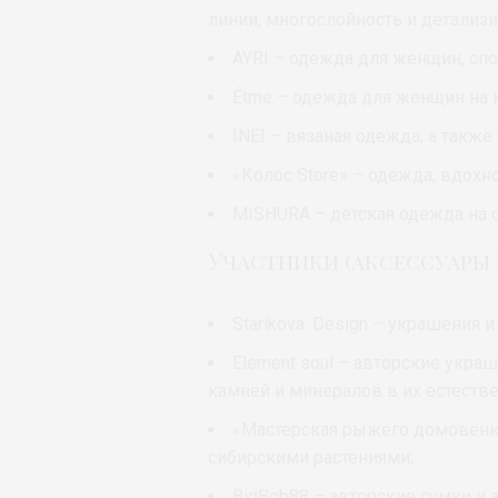
линии, многослойность и детализ
AYRI – одежда для женщин, сп
Étme – одежда для женщин на 
INEI – вязаная одежда, а такж
«Колос Store» – одежда, вдохн
MISHURA – детская одежда на с
Участники (аксессуары 
Starikova. Design – украшения
Element soul – авторские укра
камней и минералов в их естеств
«Мастерская рыжего домовёнк
сибирскими растениями;
BigBob88 – авторские сумки и 