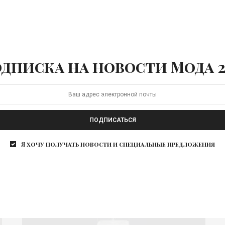
Врубель летящий
Экспозиция «Михаил Врубель» объединит
более 300 произведений из 14 российских и
зарубежных музеев. Долгожданная
монографическая…
дписка на новости Мода 2
ПОДПИСАТЬСЯ
Я хочу получать новости и специальные предложения