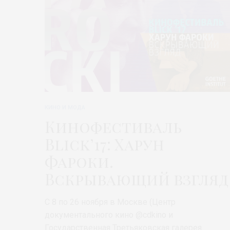
КИНО И МОДА
Кинофестиваль
Blick’17: Харун
Фароки.
Вскрывающий взгляд
C 8 по 26 ноября в Москве (Центр
документального кино @cdkino и
Государственная Третьяковская галерея…