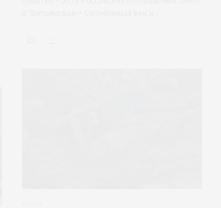
событие – XLIX Российский антикварный салон.
В Третьяковке – Серебряный век и…
АФИША