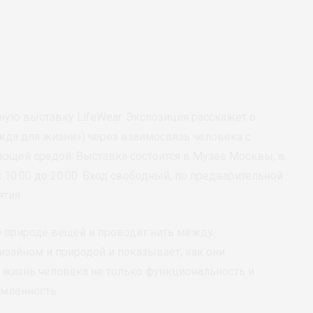
ную выставку LifeWear. Экспозиция расскажет о
жда для жизни») через взаимосвязь человека с
ющей средой. Выставка состоится в Музее Москвы, в
с 10:00 до 20:00. Вход свободный, по предварительной
тия.
о природе вещей и проводит нить между
зайном и природой и показывает, как они
в жизнь человека не только функциональность и
омленность.