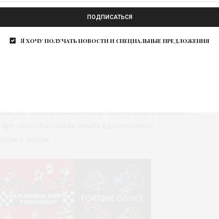
ПОДПИСАТЬСЯ
Я хочу получать новости и специальные предложения
ываемые в
UNIQLO
, предназначенные для комфортной
активных зонах и арт-объектах. Легкость воздуха
sm и ультралегких пуховиков. Зона с джинсами
йчивому развитию – в ней находит свое отражение
 UNIQLO, ярко выраженное в коллекциях футболок UT,
. Арт-объекты стихии земли вдохновлены
пком и льном.