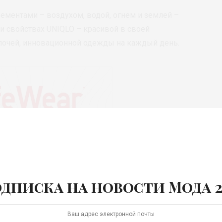
ементами – воздухом, водой, огнем и землей –
и свойствах UNIQLO – красивой в своей
лочей, инновационной одежды на каждый день.
дписка на новости Мода 2