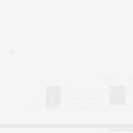
МОДА
КР
V
Адм
Форум
Международный
игл
«Новый
этно-фестиваль
Мо
ретейл»
«Стиль жизни –
алг
Культурный код»