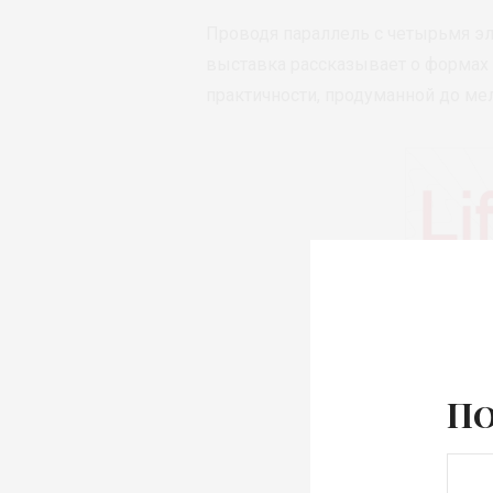
Проводя параллель с четырьмя эл
выставка рассказывает о формах 
практичности, продуманной до ме
По