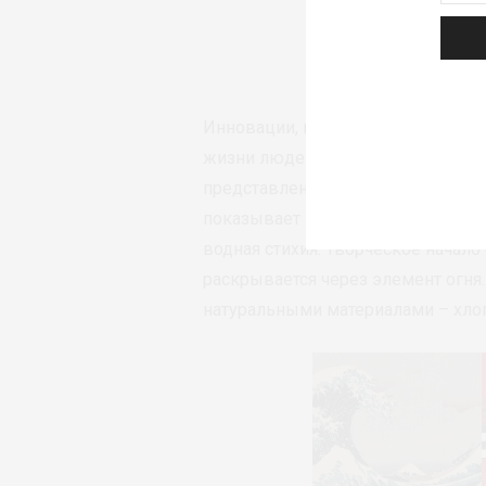
Инновации, постоянно разрабат
жизни людей, запечатлены в интер
представлена в инсталляциях AIRi
показывает подход бренда к усто
водная стихия. Творческое начало
раскрывается через элемент огня
натуральными материалами – хло