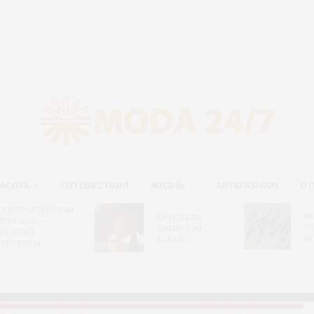
АСОТА
ПУТЕШЕСТВИЯ
ЖИЗНЬ
ART&FASHION
О 
иралтейская
Мюз
Кристель
а 2026 –
«Вес
Коше для
дный
исто
Левайс
оритм