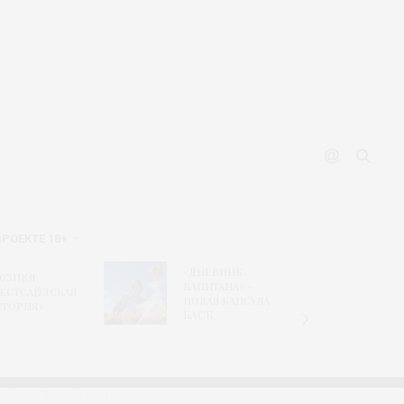
ПРОЕКТЕ 18+
Новый
«Дневник
икл
гастрономи
капитана» –
тсайдская
путеводите
новая капсула
рия»
сайте ВДНХ
БАСК