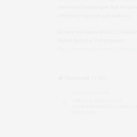
этичности реализации. Все эти а
LifeWear («Одежда для жизни»).
Детали выставки UNIQLO LifeWear: 
Музей Москвы. Регистрация
https://www.uniqlo.com/ru/estore/p
Прочтений:
17 451
ПРЕДЫДУЩАЯ СТАТЬЯ
CPM, как двигаться в
направлении Sustainabilit
Upcycling