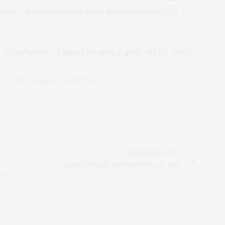
спекты – неотъемлемая часть концепции UNIQLO
29 февраля – 1 марта (только 2 дня), 10:00 – 20:00,
c/ru_RU/lifewear_event.html
СЛЕДУЮЩАЯ СТАТЬЯ
Совместные тренировки X-Fit
y? –