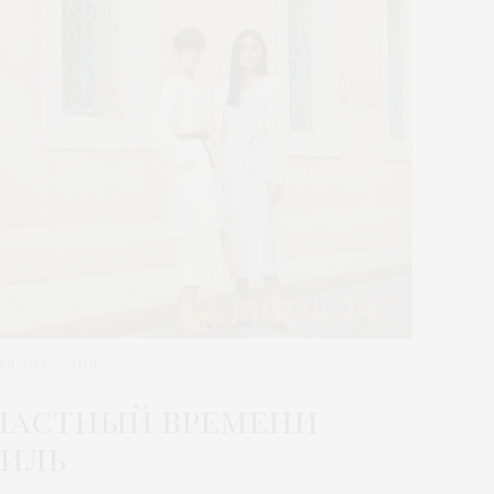
 ля Фрессанж
ластный времени
иль