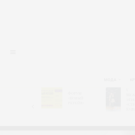
МОДА
КР
Выставка
V
Форум
dreams by
Меж
«Новый
CPM вновь
этн
ретейл»
объединит
«Ст
индустрию
Кул
белья и
одежды для
дома