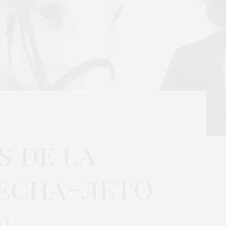
s de la
весна-лето
)