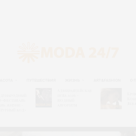
АСОТА
ПУТЕШЕСТВИЯ
ЖИЗНЬ
ART&FASHION
О 
Адмиралтейская
Кри
дународный
игла 2026 –
Кош
о-фестиваль
Модный
Лев
иль жизни –
алгоритм
ьтурный код»