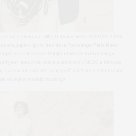
и новой коллекции
UNIQLO
весна-лето 2020
(
SS-2020
)
ативным директором
Ines de la Fressange Paris
Инес
sange
). Коллаборация
Uniqlo x Ines de la Fressange
,
а будет представлена в магазинах UNIQLO в Москве
ессанж #inesdelafressangeofficial #inesdelafressange
sia #uniqloxinesdelafressange