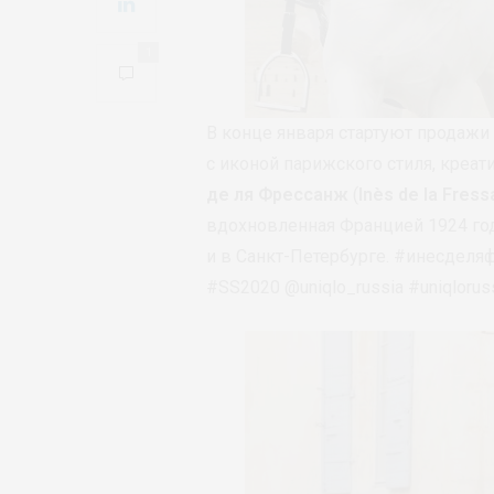
1
В конце января стартуют продаж
с иконой парижского стиля, кре
де ля Фрессанж
(
Inès de la Fres
вдохновленная Францией 1924 год
и в Санкт-Петербурге. #инесделяфр
#SS2020 @uniqlo_russia #uniqlorus