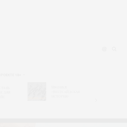
ПРОЕКТЕ 18+
«Днев
Мюзикл
стель
капита
«Вестсайдская
е для
новая 
история»
айс
БАСК